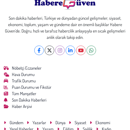
Son dakika haberleri, Türkiye ve dünyadan güncel gelişmeler; siyaset,
ekonomi, toplum, yaşam ve gündeme dair en önemli başlıklar Habere
Güven’de. Doğru, hızlı ve tarafsız habercilik anlayışıyla en sıcak gelişmeleri
anlık olarak takip edin.
Nöbetçi Eczaneler
Hava Durumu
Trafik Durumu
Puan Durumu ve Fikstür
Tüm Manşetler
Son Dakika Haberleri
Haber Arşivi
Gündem
Yazarlar
Dünya
Siyaset
Ekonomi
Yerel Haberler
Yaşam
Eğitim
Sağlık
Kadın