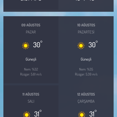
Kent
Eğlence
09 AĞUSTOS
10 AĞUSTOS
PAZAR
PAZARTESI
°
°
30
30
Güneşli
Güneşli
Nem: %32
Nem: %35
Rüzgar: 5.61 m/s
Rüzgar: 5.39 m/s
11 AĞUSTOS
12 AĞUSTOS
SALI
ÇARŞAMBA
°
°
31
31