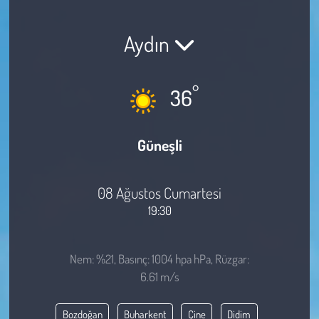
Sağlık
Aydın
Kadın
°
36
Emek
Spor
Güneşli
Çocuk
08 Ağustos Cumartesi
Kültür Sanat
19:30
Bilim - Teknoloji
Nem: %21, Basınç: 1004 hpa hPa, Rüzgar:
6.61 m/s
İnsan Hakları
Bozdoğan
Buharkent
Çine
Didim
Hayvan Hakları