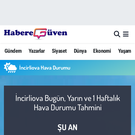
Gündem
Nöbetçi Eczaneler
Yazarlar
Hava Durumu
Gündem
Yazarlar
Siyaset
Dünya
Ekonomi
Yaşam
Dünya
Trafik Durumu
İncirliova Hava Durumu
Siyaset
Süper Lig Puan Durumu ve Fikstür
Ekonomi
Tüm Manşetler
İncirliova Bugün, Yarın ve 1 Haftalık
Yaşam
Son Dakika Haberleri
Hava Durumu Tahmini
Yerel Haberler
Haber Arşivi
ŞU AN
Eğitim