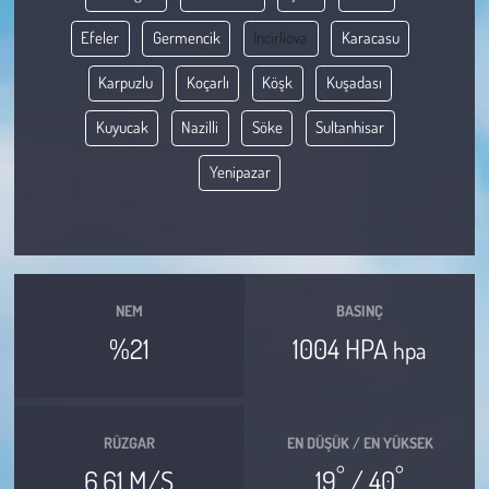
Efeler
Germencik
İncirliova
Karacasu
Çevre
Karpuzlu
Koçarlı
Köşk
Kuşadası
Galeri
Kuyucak
Nazilli
Söke
Sultanhisar
Günün İçinden
Yenipazar
Vefat İlanları
Tarih
NEM
BASINÇ
Hukuk
%21
1004 HPA
hpa
Tarım
Son Dakika
RÜZGAR
EN DÜŞÜK / EN YÜKSEK
°
°
6.61 M/S
19
/ 40