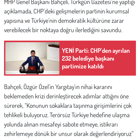
MHP Genel Başkanı Bahçeli, Türkgün Gazetesi’ne yaptığı
açıklamada, CHP’deki gelişmelerin partinin kurumsal
Çevre
yapısına ve Türkiye’nin demokratik kültürüne zarar
verebilecek bir noktaya doğru ilerlediğini savundu.
Galeri
Günün İçinden
YENİ Parti: CHP'den ayrılan
232 belediye başkanı
Vefat İlanları
partimize katıldı
Tarih
Bahçeli, Özgür Özel’in Yargıtay’ın nihai kararını
Hukuk
beklemeden krizi derinleştirecek adımlar attığını öne
sürerek, “Konunun sokaklara taşınma girişimlerini çok
Tarım
tehlikeli buluyoruz. Terörsüz Türkiye hedefine ulaşma
yolunda alınan mesafeyi sabote etmeye, istikrarı
Son Dakika
zehirlemeye dönük bir unsur olarak değerlendiriyoruz”