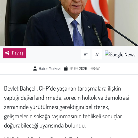
Sağlık
Kadın
Emek
Paylaş
-
+
A
A
Spor
Haber Merkezi
04.06.2026 - 08:57
Çocuk
Devlet Bahçeli, CHP’de yaşanan tartışmalara ilişkin
Kültür Sanat
yaptığı değerlendirmede, sürecin hukuk ve demokrasi
Bilim - Teknoloji
zemininde yürütülmesi gerektiğini belirterek,
gelişmelerin sokağa taşınmasının tehlikeli sonuçlar
İnsan Hakları
doğurabileceği uyarısında bulundu.
Hayvan Hakları