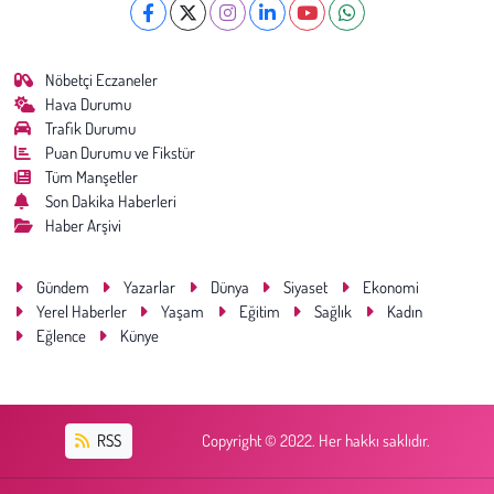
Nöbetçi Eczaneler
Hava Durumu
Trafik Durumu
Puan Durumu ve Fikstür
Tüm Manşetler
Son Dakika Haberleri
Haber Arşivi
Gündem
Yazarlar
Dünya
Siyaset
Ekonomi
Yerel Haberler
Yaşam
Eğitim
Sağlık
Kadın
Eğlence
Künye
RSS
Copyright © 2022. Her hakkı saklıdır.