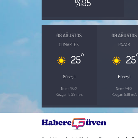
%95
Çevre
Galeri
08 AĞUSTOS
09 AĞUSTOS
CUMARTESI
PAZAR
Günün İçinden
°
25
25
Vefat İlanları
Güneşli
Güneşli
Tarih
Nem: %52
Nem: %63
Hukuk
Rüzgar: 8.39 m/s
Rüzgar: 9.81 m/s
Tarım
Son Dakika