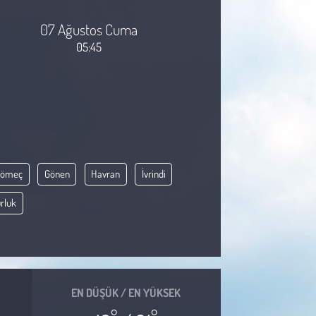
07 Ağustos Cuma
05:45
Gömeç
Gönen
Havran
İvrindi
rluk
EN DÜŞÜK / EN YÜKSEK
°
°