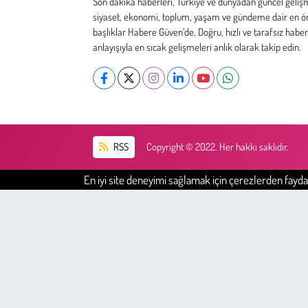
Son dakika haberleri, Türkiye ve dünyadan güncel geliş
Kent
siyaset, ekonomi, toplum, yaşam ve gündeme dair en ö
başlıklar Habere Güven’de. Doğru, hızlı ve tarafsız haber
Eğlence
anlayışıyla en sıcak gelişmeleri anlık olarak takip edin.
RSS
Copyright © 2022. Her hakkı saklıdır.
En iyi site deneyimi sağlamak için çerezlerden faydal