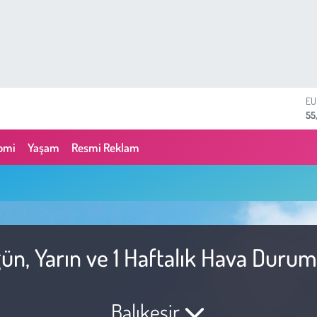
E
55
ST
64
omi
Yaşam
Resmi Reklam
GR
65
Bİ
13
BI
64
D
ün, Yarın ve 1 Haftalık Hava Duru
47
Balıkesir