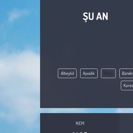
Sağlık
ŞU AN
Kadın
Emek
Spor
Çocuk
Altıeylül
Ayvalık
Balya
Bandı
Kares
Kültür Sanat
Bilim - Teknoloji
İnsan Hakları
NEM
Hayvan Hakları