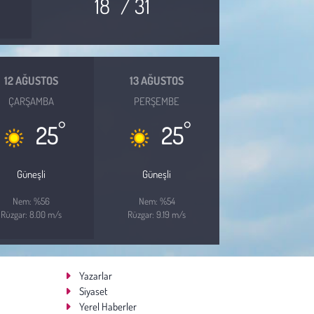
18
/ 31
12 AĞUSTOS
13 AĞUSTOS
ÇARŞAMBA
PERŞEMBE
°
°
25
25
Güneşli
Güneşli
Nem: %56
Nem: %54
Rüzgar: 8.00 m/s
Rüzgar: 9.19 m/s
Yazarlar
Siyaset
Yerel Haberler