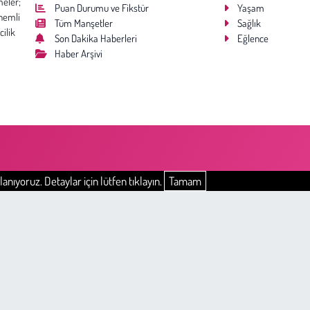
meler;
Puan Durumu ve Fikstür
Yaşam
nemli
Tüm Manşetler
Sağlık
cilik
Son Dakika Haberleri
Eğlence
Haber Arşivi
anıyoruz. Detaylar için lütfen tıklayın.
Tamam