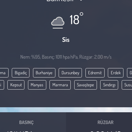
°
18
Sis
Nem: %95, Basınç: 1011 hpa hPa, Rüzgar: 2.00 m/s
rma
Bigadiç
Burhaniye
Dursunbey
Edremit
Erdek
i
Kepsut
Manyas
Marmara
Savaştepe
Sındırgı
Susu
BASINÇ
RÜZGAR