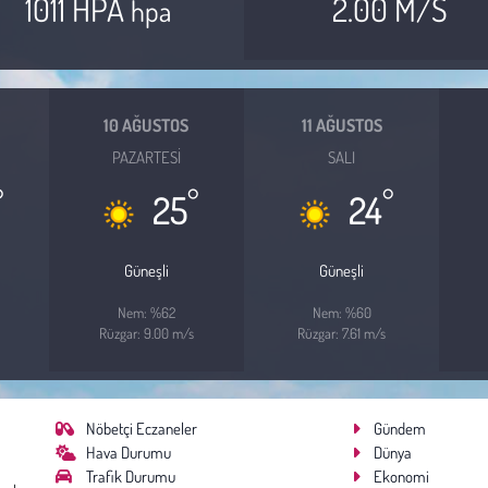
1011 HPA
2.00 M/S
hpa
10 AĞUSTOS
11 AĞUSTOS
PAZARTESI
SALI
°
°
°
25
24
Güneşli
Güneşli
Nem: %62
Nem: %60
Rüzgar: 9.00 m/s
Rüzgar: 7.61 m/s
Nöbetçi Eczaneler
Gündem
Hava Durumu
Dünya
Trafik Durumu
Ekonomi