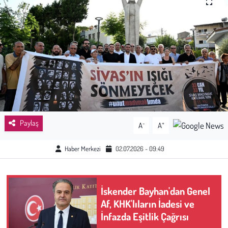
Sağlık
Kadın
Emek
Spor
Çocuk
Paylaş
-
+
A
A
Kültür Sanat
Haber Merkezi
02.07.2026 - 09:49
Bilim - Teknoloji
İskender Bayhan'dan Genel
İnsan Hakları
Af, KHK'lıların İadesi ve
İnfazda Eşitlik Çağrısı
Hayvan Hakları