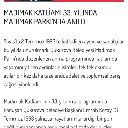
MADIMAK KATLİAMI 33. YILINDA
Çevre
MADIMAK PARKI’NDA ANILDI
Galeri
Sivas’ta 2 Temmuz 1993’te katledilen aydın ve sanatçılar
Günün İçinden
bu yıl da unutulmadı. Çukurova Belediyesi Madımak
Vefat İlanları
Parkı’nda düzenlenen anma programında katliamda
yaşamını yitiren aydınların isimleri tek tek okundu,
Tarih
acılar bir kez daha tazelendi, adalet ve toplumsal barış
çağrısı yinelendi.
Hukuk
Madımak Katliamı’nın 33. yıl anma programında
Tarım
konuşan Çukurova Belediye Başkanı Emrah Kozay, “3
Son Dakika
Temmuz 1993 yalnızca hayatların karardığı bir gün
değil, aynı zamanda toplumsal hafızada derin izler