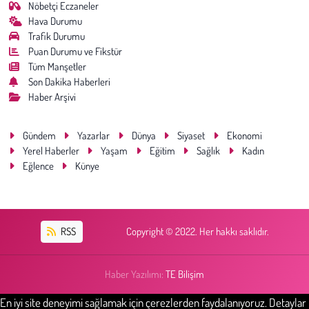
Nöbetçi Eczaneler
Hava Durumu
Trafik Durumu
Puan Durumu ve Fikstür
Tüm Manşetler
Son Dakika Haberleri
Haber Arşivi
Gündem
Yazarlar
Dünya
Siyaset
Ekonomi
Yerel Haberler
Yaşam
Eğitim
Sağlık
Kadın
Eğlence
Künye
RSS
Copyright © 2022. Her hakkı saklıdır.
Haber Yazılımı:
TE Bilişim
En iyi site deneyimi sağlamak için çerezlerden faydalanıyoruz. Detaylar