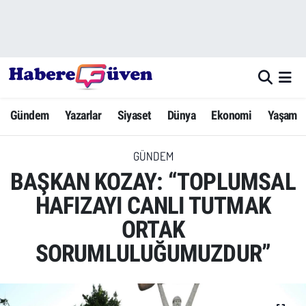
Gündem
Nöbetçi Eczaneler
Yazarlar
Hava Durumu
Gündem
Yazarlar
Siyaset
Dünya
Ekonomi
Yaşam
Dünya
Trafik Durumu
GÜNDEM
Siyaset
Süper Lig Puan Durumu ve Fikstür
BAŞKAN KOZAY: “TOPLUMSAL
Ekonomi
Tüm Manşetler
HAFIZAYI CANLI TUTMAK
ORTAK
Yaşam
Son Dakika Haberleri
SORUMLULUĞUMUZDUR”
Yerel Haberler
Haber Arşivi
Eğitim