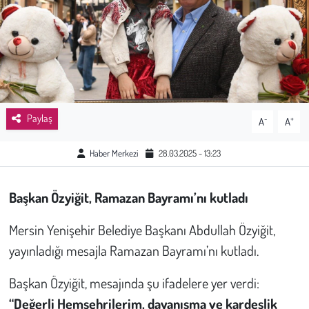
Sağlık
Kadın
Emek
Paylaş
-
+
A
A
Spor
Haber Merkezi
28.03.2025 - 13:23
Çocuk
Başkan Özyiğit, Ramazan Bayramı’nı kutladı
Kültür Sanat
Mersin Yenişehir Belediye Başkanı Abdullah Özyiğit,
Bilim - Teknoloji
yayınladığı mesajla Ramazan Bayramı’nı kutladı.
İnsan Hakları
Başkan Özyiğit, mesajında şu ifadelere yer verdi:
“Değerli Hemşehrilerim, dayanışma ve kardeşlik
Hayvan Hakları