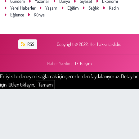
Gündem
Yazarlar
Dünya
Siyaset
Ekonomi
Yerel Haberler
Yaşam
Eğitim
Sağlık
Kadın
Eğlence
Künye
RSS
Copyright © 2022. Her hakkı saklıdır.
Haber Yazılımı:
TE Bilişim
En iyi site deneyimi sağlamak için çerezlerden faydalanıyoruz. Detaylar
için lütfen tıklayın.
Tamam