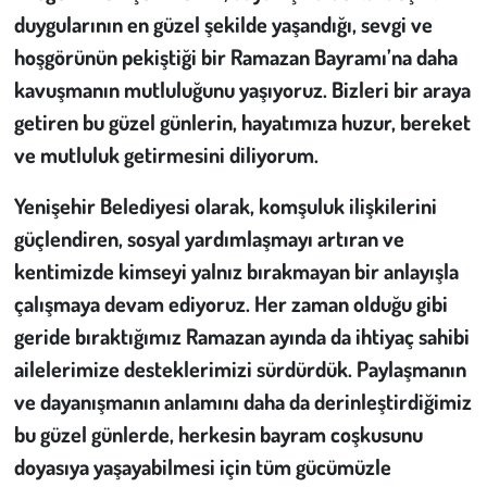
duygularının en güzel şekilde yaşandığı, sevgi ve
Çevre
hoşgörünün pekiştiği bir Ramazan Bayramı’na daha
kavuşmanın mutluluğunu yaşıyoruz. Bizleri bir araya
Galeri
getiren bu güzel günlerin, hayatımıza huzur, bereket
ve mutluluk getirmesini diliyorum.
Günün İçinden
Yenişehir Belediyesi olarak, komşuluk ilişkilerini
Vefat İlanları
güçlendiren, sosyal yardımlaşmayı artıran ve
kentimizde kimseyi yalnız bırakmayan bir anlayışla
Tarih
çalışmaya devam ediyoruz. Her zaman olduğu gibi
Hukuk
geride bıraktığımız Ramazan ayında da ihtiyaç sahibi
ailelerimize desteklerimizi sürdürdük. Paylaşmanın
Tarım
ve dayanışmanın anlamını daha da derinleştirdiğimiz
bu güzel günlerde, herkesin bayram coşkusunu
Son Dakika
doyasıya yaşayabilmesi için tüm gücümüzle