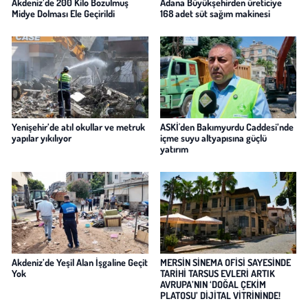
Akdeniz’de 200 Kilo Bozulmuş
Adana Büyükşehirden üreticiye
Midye Dolması Ele Geçirildi
168 adet süt sağım makinesi
Yenişehir’de atıl okullar ve metruk
ASKİ'den Bakımyurdu Caddesi’nde
yapılar yıkılıyor
içme suyu altyapısına güçlü
yatırım
Akdeniz’de Yeşil Alan İşgaline Geçit
MERSİN SİNEMA OFİSİ SAYESİNDE
Yok
TARİHİ TARSUS EVLERİ ARTIK
AVRUPA’NIN ‘DOĞAL ÇEKİM
PLATOSU’ DİJİTAL VİTRİNİNDE!