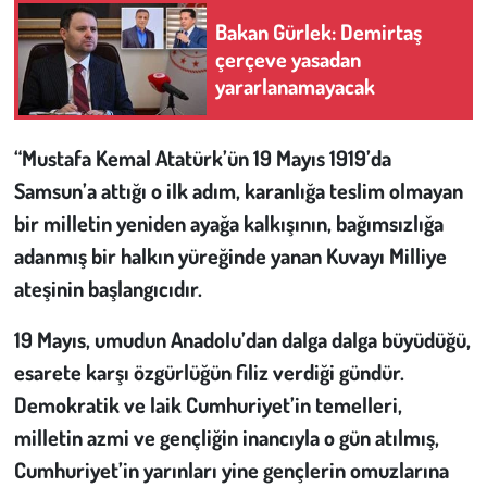
Bakan Gürlek: Demirtaş
Çevre
çerçeve yasadan
yararlanamayacak
Galeri
“Mustafa Kemal Atatürk’ün 19 Mayıs 1919’da
Günün İçinden
Samsun’a attığı o ilk adım, karanlığa teslim olmayan
Vefat İlanları
bir milletin yeniden ayağa kalkışının, bağımsızlığa
adanmış bir halkın yüreğinde yanan Kuvayı Milliye
Tarih
ateşinin başlangıcıdır.
Hukuk
19 Mayıs, umudun Anadolu’dan dalga dalga büyüdüğü,
esarete karşı özgürlüğün filiz verdiği gündür.
Tarım
Demokratik ve laik Cumhuriyet’in temelleri,
milletin azmi ve gençliğin inancıyla o gün atılmış,
Son Dakika
Cumhuriyet’in yarınları yine gençlerin omuzlarına