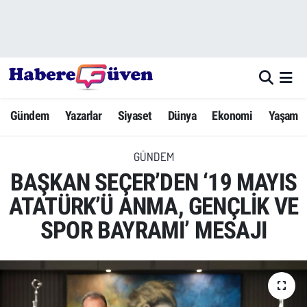
Gündem
Nöbetçi Eczaneler
Yazarlar
Hava Durumu
Gündem
Yazarlar
Siyaset
Dünya
Ekonomi
Yaşam
Dünya
Trafik Durumu
GÜNDEM
Siyaset
Süper Lig Puan Durumu ve Fikstür
BAŞKAN SEÇER’DEN ‘19 MAYIS
Ekonomi
Tüm Manşetler
ATATÜRK’Ü ANMA, GENÇLİK VE
SPOR BAYRAMI’ MESAJI
Yaşam
Son Dakika Haberleri
Yerel Haberler
Haber Arşivi
Eğitim