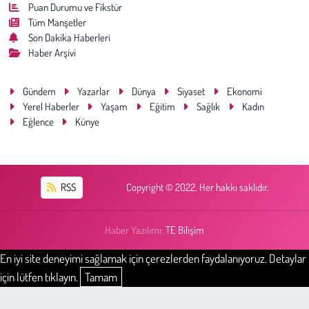
Puan Durumu ve Fikstür
Tüm Manşetler
Son Dakika Haberleri
Haber Arşivi
Gündem
Yazarlar
Dünya
Siyaset
Ekonomi
Yerel Haberler
Yaşam
Eğitim
Sağlık
Kadın
Eğlence
Künye
RSS
Copyright © 2022. Her hakkı saklıdır.
Haber Yazılımı:
TE Bilişim
En iyi site deneyimi sağlamak için çerezlerden faydalanıyoruz. Detaylar
için lütfen tıklayın.
Tamam