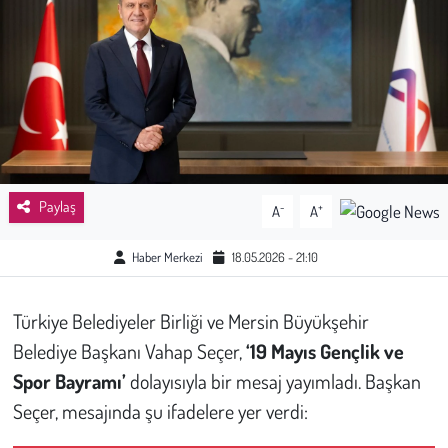
Sağlık
Kadın
Emek
Spor
Paylaş
-
+
A
A
Çocuk
Haber Merkezi
18.05.2026 - 21:10
Kültür Sanat
Türkiye Belediyeler Birliği ve Mersin Büyükşehir
Bilim - Teknoloji
Belediye Başkanı Vahap Seçer,
‘19 Mayıs Gençlik ve
Spor Bayramı’
dolayısıyla bir mesaj yayımladı. Başkan
İnsan Hakları
Seçer, mesajında şu ifadelere yer verdi:
Hayvan Hakları