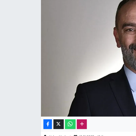
Sağlık
Kadın
Emek
Spor
Çocuk
Kültür Sanat
Bilim - Teknoloji
İnsan Hakları
Hayvan Hakları