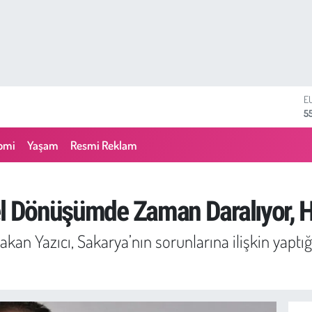
S
6
G
6
omi
Yaşam
Resmi Reklam
B
1
B
6
el Dönüşümde Zaman Daralıyor, H
D
4
Hakan Yazıcı, Sakarya’nın sorunlarına ilişkin yap
E
5