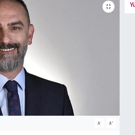
Yü
-
+
A
A