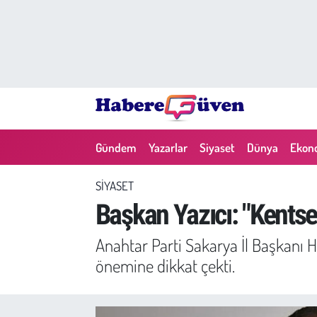
Gündem
Nöbetçi Eczaneler
Yazarlar
Hava Durumu
Dünya
Trafik Durumu
Gündem
Yazarlar
Siyaset
Dünya
Ekon
Siyaset
Süper Lig Puan Durumu ve Fikstür
SIYASET
Ekonomi
Tüm Manşetler
Başkan Yazıcı: "Kents
Yaşam
Son Dakika Haberleri
Anahtar Parti Sakarya İl Başkanı 
önemine dikkat çekti.
Yerel Haberler
Haber Arşivi
Eğitim