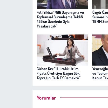
Feti Yıldız: "Milli Dayanışma ve
Özgür Öze
Toplumsal Bütünleşme Teklifi
Susmasını
430'un Üzerinde Oyla
TBMM Zem
Yasalaşacak"
Gülcan Kış: "11 Liralık Üzüm
Yeneroğlu
Fiyatı, Üreticiye 'Bağını Sök,
ve Toplum
Toprağını Terk Et' Demektir"
Kanun Tek
Yorumlar