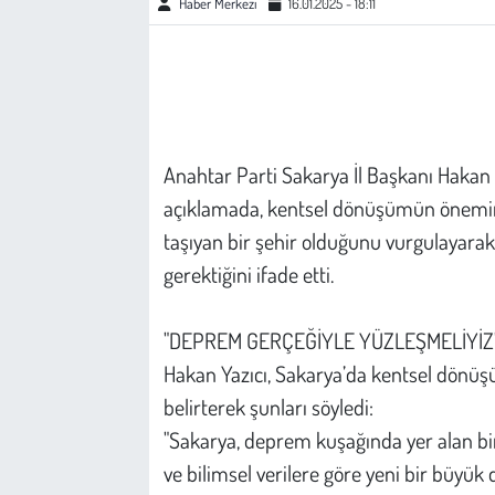
Haber Merkezi
16.01.2025 - 18:11
Çevre
Galeri
Günün İçinden
Anahtar Parti Sakarya İl Başkanı Hakan Ya
açıklamada, kentsel dönüşümün önemine 
Vefat İlanları
taşıyan bir şehir olduğunu vurgulayarak
gerektiğini ifade etti.
Tarih
Hukuk
"DEPREM GERÇEĞİYLE YÜZLEŞMELİYİZ
Hakan Yazıcı, Sakarya’da kentsel dönüş
Tarım
belirterek şunları söyledi:
"Sakarya, deprem kuşağında yer alan bi
Son Dakika
ve bilimsel verilere göre yeni bir büyük