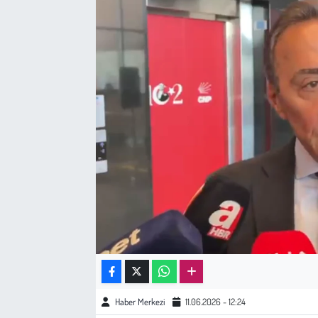
Sağlık
Kadın
Emek
Spor
Çocuk
Kültür Sanat
Bilim - Teknoloji
İnsan Hakları
Haber Merkezi
11.06.2026 - 12:24
Hayvan Hakları