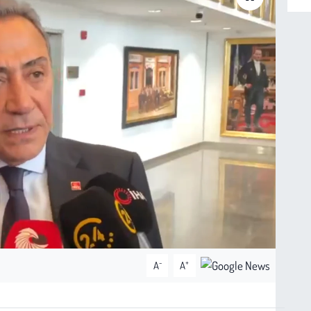
-
+
A
A