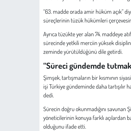
“63. madde orada amir hüküm açık” diyen 
süreçlerinin tüzük hükümleri çerçevesind
Ayrıca tüzükte yer alan 74. maddeye atıf
sürecinde yetkili merciin yüksek disipl
zeminde yürütüldüğünü dile getirdi.
“Süreci gündemde tutmak i
Şimşek, tartışmaların bir kısmının siya
işi Türkiye gündeminde daha tartışılır h
dedi.
Sürecin doğru okunmadığını savunan Ş
yöneticilerinin konuya farklı açılardan b
olduğunu ifade etti.