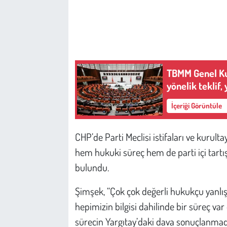
Çevre
Galeri
TBMM Genel Kur
Günün İçinden
yönelik teklif,
Vefat İlanları
İçeriği Görüntüle
Tarih
CHP’de Parti Meclisi istifaları ve kurul
hem hukuki süreç hem de parti içi tartı
Hukuk
bulundu.
Tarım
Şimşek, “Çok çok değerli hukukçu yanlış 
Son Dakika
hepimizin bilgisi dahilinde bir süreç v
sürecin Yargıtay’daki dava sonuçlanma