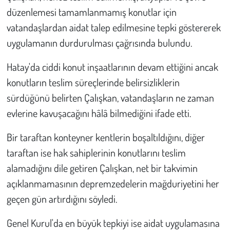
düzenlemesi tamamlanmamış konutlar için
Çevre
vatandaşlardan aidat talep edilmesine tepki göstererek
uygulamanın durdurulması çağrısında bulundu.
Galeri
Hatay'da ciddi konut inşaatlarının devam ettiğini ancak
Günün İçinden
konutların teslim süreçlerinde belirsizliklerin
sürdüğünü belirten Çalışkan, vatandaşların ne zaman
Vefat İlanları
evlerine kavuşacağını hâlâ bilmediğini ifade etti.
Tarih
Bir taraftan konteyner kentlerin boşaltıldığını, diğer
taraftan ise hak sahiplerinin konutlarını teslim
Hukuk
alamadığını dile getiren Çalışkan, net bir takvimin
Tarım
açıklanmamasının depremzedelerin mağduriyetini her
geçen gün artırdığını söyledi.
Son Dakika
Genel Kurul'da en büyük tepkiyi ise aidat uygulamasına