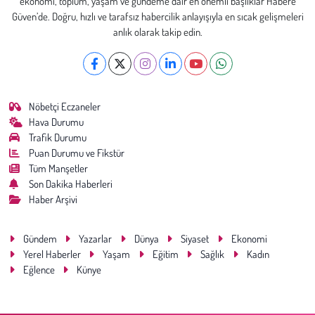
ekonomi, toplum, yaşam ve gündeme dair en önemli başlıklar Habere
Güven’de. Doğru, hızlı ve tarafsız habercilik anlayışıyla en sıcak gelişmeleri
anlık olarak takip edin.
Nöbetçi Eczaneler
Hava Durumu
Trafik Durumu
Puan Durumu ve Fikstür
Tüm Manşetler
Son Dakika Haberleri
Haber Arşivi
Gündem
Yazarlar
Dünya
Siyaset
Ekonomi
Yerel Haberler
Yaşam
Eğitim
Sağlık
Kadın
Eğlence
Künye