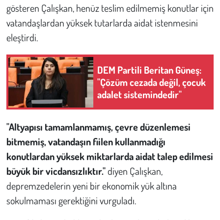
Kent
gösteren Çalışkan, henüz teslim edilmemiş konutlar için
vatandaşlardan yüksek tutarlarda aidat istenmesini
Eğlence
eleştirdi.
DEM Partili Beritan Güneş:
"Çözüm cezada değil, çocuk
adalet sistemindedir"
"Altyapısı tamamlanmamış, çevre düzenlemesi
bitmemiş, vatandaşın fiilen kullanmadığı
konutlardan yüksek miktarlarda aidat talep edilmesi
büyük bir vicdansızlıktır."
diyen Çalışkan,
depremzedelerin yeni bir ekonomik yük altına
sokulmaması gerektiğini vurguladı.