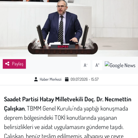
Sağlık
Kadın
Emek
Spor
Paylaş
-
+
A
A
Çocuk
Haber Merkezi
09.07.2026 - 15:57
Kültür Sanat
Saadet Partisi Hatay Milletvekili Doç. Dr. Necmettin
Bilim - Teknoloji
Çalışkan
, TBMM Genel Kurulu'nda yaptığı konuşmada
deprem bölgesindeki TOKİ konutlarında yaşanan
İnsan Hakları
belirsizlikleri ve aidat uygulamasını gündeme taşıdı.
Çalışkan, henüz teslim edilmemiş, altyapısı ve çevre
Hayvan Hakları