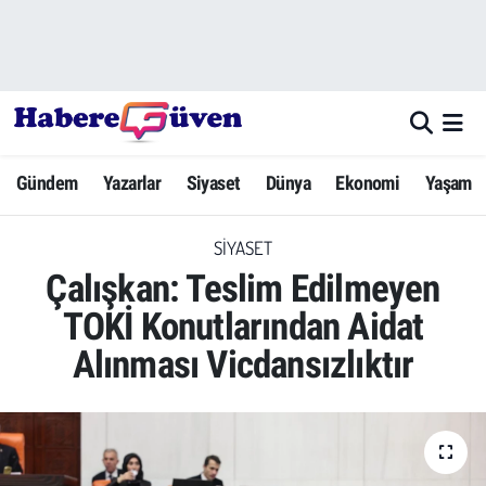
Gündem
Nöbetçi Eczaneler
Yazarlar
Hava Durumu
Gündem
Yazarlar
Siyaset
Dünya
Ekonomi
Yaşam
Dünya
Trafik Durumu
SIYASET
Siyaset
Süper Lig Puan Durumu ve Fikstür
Çalışkan: Teslim Edilmeyen
Ekonomi
Tüm Manşetler
TOKİ Konutlarından Aidat
Alınması Vicdansızlıktır
Yaşam
Son Dakika Haberleri
Yerel Haberler
Haber Arşivi
Eğitim