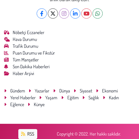
Kent
Eğlence
Nöbetçi Eczaneler
Hava Durumu
Trafik Durumu
Puan Durumu ve Fikstür
Tüm Manşetler
Son Dakika Haberleri
Haber Arşivi
Gündem
Yazarlar
Dünya
Siyaset
Ekonomi
Yerel Haberler
Yaşam
Eğitim
Sağlık
Kadın
Eğlence
Künye
RSS
Copyright © 2022. Her hakkı saklıdır.