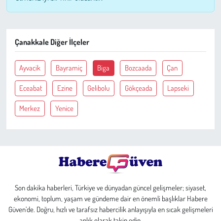
Çevre
Çanakkale Diğer İlçeler
Galeri
Ayvacik
Bayramiç
Biga
Bozcaada
Çan
Günün İçinden
Eceabat
Ezine
Gelibolu
Gökçeada
Lapseki
Vefat İlanları
Merkez
Yenice
Tarih
Hukuk
Tarım
Son dakika haberleri, Türkiye ve dünyadan güncel gelişmeler; siyaset,
ekonomi, toplum, yaşam ve gündeme dair en önemli başlıklar Habere
Son Dakika
Güven’de. Doğru, hızlı ve tarafsız habercilik anlayışıyla en sıcak gelişmeleri
anlık olarak takip edin.