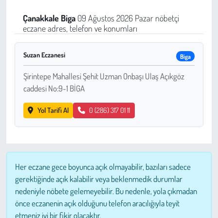
Sağlık
Çanakkale
Biga
09 Ağustos 2026 Pazar nöbetçi
eczane adres, telefon ve konumları
Kadın
Suzan Eczanesi
Biga
Emek
Şirintepe Mahallesi Şehit Uzman Onbaşı Ulaş Açıkgöz
caddesi No:9-1 BİGA
Spor
Yol Tarifi Al
0 (286) 317 01 11
Çocuk
Kültür Sanat
Bilim - Teknoloji
Her eczane gece boyunca açık olmayabilir, bazıları sadece
gerektiğinde açık kalabilir veya beklenmedik durumlar
İnsan Hakları
nedeniyle nöbete gelemeyebilir. Bu nedenle, yola çıkmadan
önce eczanenin açık olduğunu telefon aracılığıyla teyit
etmeniz iyi bir fikir olacaktır.
Hayvan Hakları