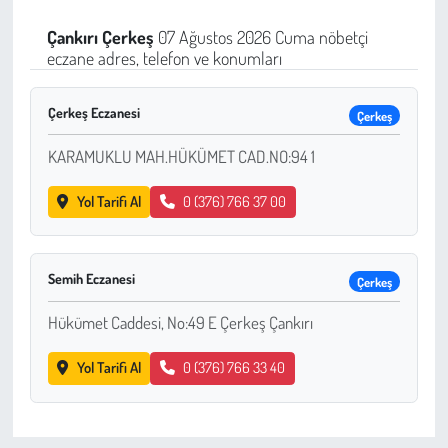
Sağlık
Çankırı
Çerkeş
07 Ağustos 2026 Cuma nöbetçi
eczane adres, telefon ve konumları
Kadın
Çerkeş Eczanesi
Çerkeş
Emek
KARAMUKLU MAH.HÜKÜMET CAD.NO:94 1
Spor
Yol Tarifi Al
0 (376) 766 37 00
Çocuk
Semih Eczanesi
Çerkeş
Kültür Sanat
Hükümet Caddesi, No:49 E Çerkeş Çankırı
Bilim - Teknoloji
Yol Tarifi Al
0 (376) 766 33 40
İnsan Hakları
Hayvan Hakları