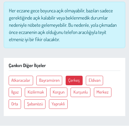
Her eczane gece boyunca açık olmayabilir, bazıları sadece
Çevre
gerektiğinde açık kalabilir veya beklenmedik durumlar
nedeniyle nöbete gelemeyebilir. Bu nedenle, yola çıkmadan
Galeri
önce eczanenin açık olduğunu telefon aracılığıyla teyit
etmeniz iyi bir fikir olacaktır.
Günün İçinden
Vefat İlanları
Çankırı Diğer İlçeler
Tarih
Atkaracalar
Bayramören
Çerkeş
Eldivan
Hukuk
İlgaz
Kizilirmak
Korgun
Kurşunlu
Merkez
Tarım
Orta
Şabanözü
Yaprakli
Son Dakika