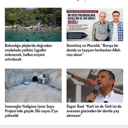
Bakanlığa plajlarda doğrudan
Demirtaş ve Mızraklı, “Barışa bir
müdahale yetkisi: İşgaller
damla su taşıyan herkesten Allah
önlenecek, halkın erişimi
razı olsun”
artırılacak
İmamoğlu Yedigöze İçme Suyu
Özgür Özel: “Kürt’ün de Türk’ün de
Projesi’nde göçük: Ölü sayısı 2’ye
anasının gözünden bir damla yaş
yükseldi
akmasın”