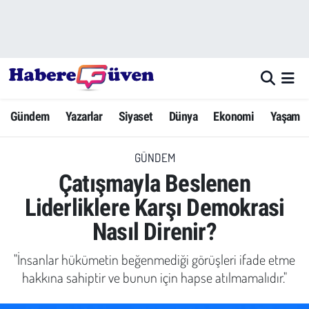
Gündem
Nöbetçi Eczaneler
Yazarlar
Hava Durumu
Gündem
Yazarlar
Siyaset
Dünya
Ekonomi
Yaşam
Dünya
Trafik Durumu
GÜNDEM
Siyaset
Süper Lig Puan Durumu ve Fikstür
Çatışmayla Beslenen
Ekonomi
Tüm Manşetler
Liderliklere Karşı Demokrasi
Nasıl Direnir?
Yaşam
Son Dakika Haberleri
"İnsanlar hükümetin beğenmediği görüşleri ifade etme
Yerel Haberler
Haber Arşivi
hakkına sahiptir ve bunun için hapse atılmamalıdır."
Eğitim