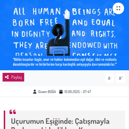
Sağlık
Kadın
Emek
Spor
Çocuk
Paylaş
-
+
A
A
Kültür Sanat
Güven BOĞA
10.06.2025 - 07:47
Bilim - Teknoloji
İnsan Hakları
Uçurumun Eşiğinde: Çatışmayla
Hayvan Hakları