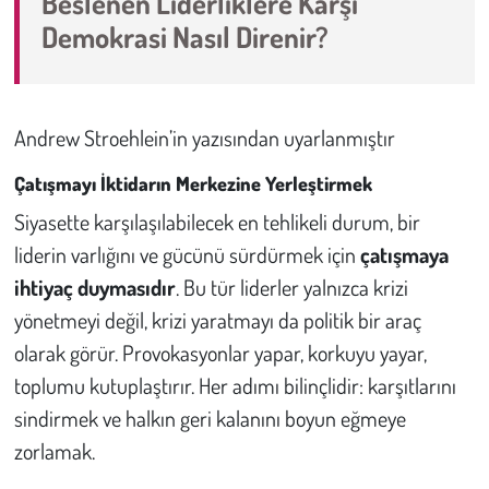
Beslenen Liderliklere Karşı
Demokrasi Nasıl Direnir?
Çevre
Galeri
Andrew Stroehlein’in yazısından uyarlanmıştır
Günün İçinden
Çatışmayı İktidarın Merkezine Yerleştirmek
Vefat İlanları
Siyasette karşılaşılabilecek en tehlikeli durum, bir
liderin varlığını ve gücünü sürdürmek için
çatışmaya
Tarih
ihtiyaç duymasıdır
. Bu tür liderler yalnızca krizi
yönetmeyi değil, krizi yaratmayı da politik bir araç
Hukuk
olarak görür. Provokasyonlar yapar, korkuyu yayar,
toplumu kutuplaştırır. Her adımı bilinçlidir: karşıtlarını
Tarım
sindirmek ve halkın geri kalanını boyun eğmeye
Son Dakika
zorlamak.