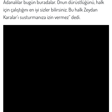
Adanalılar bugün buradalar. Onun dürüstlüğünü, halk
Kent
için çalıştığını en iyi sizler bilirsiniz. Bu halk Zeydan
Eğlence
Karalar’ı susturmanıza izin vermez” dedi.