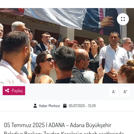
Sağlık
Kadın
Emek
Spor
Çocuk
Kültür Sanat
Paylaş
-
+
A
A
Bilim - Teknoloji
Haber Merkezi
05.07.2025 - 13:29
İnsan Hakları
05 Temmuz 2025 | ADANA – Adana Büyükşehir
Hayvan Hakları
Belediye Başkanı Zeydan Karalar’ın sabah saatlerinde