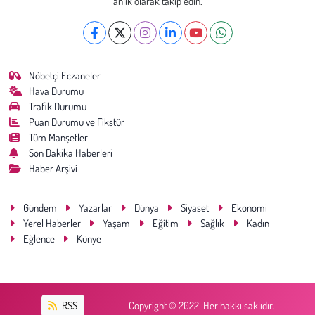
anlık olarak takip edin.
Nöbetçi Eczaneler
Hava Durumu
Trafik Durumu
Puan Durumu ve Fikstür
Tüm Manşetler
Son Dakika Haberleri
Haber Arşivi
Gündem
Yazarlar
Dünya
Siyaset
Ekonomi
Yerel Haberler
Yaşam
Eğitim
Sağlık
Kadın
Eğlence
Künye
RSS
Copyright © 2022. Her hakkı saklıdır.