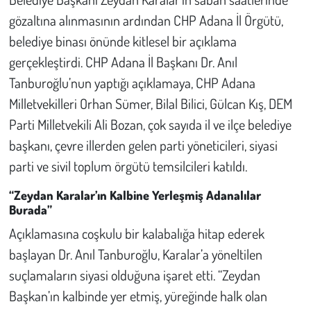
gözaltına alınmasının ardından CHP Adana İl Örgütü,
Çevre
belediye binası önünde kitlesel bir açıklama
gerçekleştirdi. CHP Adana İl Başkanı Dr. Anıl
Galeri
Tanburoğlu’nun yaptığı açıklamaya, CHP Adana
Milletvekilleri Orhan Sümer, Bilal Bilici, Gülcan Kış, DEM
Günün İçinden
Parti Milletvekili Ali Bozan, çok sayıda il ve ilçe belediye
Vefat İlanları
başkanı, çevre illerden gelen parti yöneticileri, siyasi
parti ve sivil toplum örgütü temsilcileri katıldı.
Tarih
“Zeydan Karalar’ın Kalbine Yerleşmiş Adanalılar
Burada”
Hukuk
Açıklamasına coşkulu bir kalabalığa hitap ederek
Tarım
başlayan Dr. Anıl Tanburoğlu, Karalar’a yöneltilen
suçlamaların siyasi olduğuna işaret etti. “Zeydan
Son Dakika
Başkan’ın kalbinde yer etmiş, yüreğinde halk olan