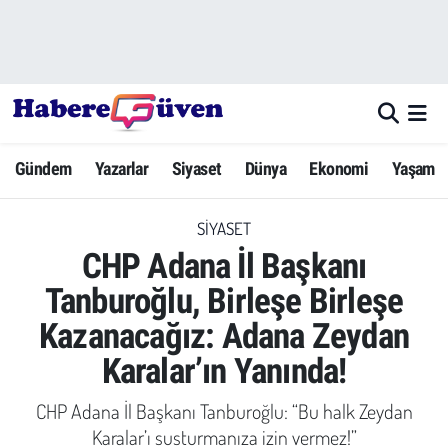
Gündem
Nöbetçi Eczaneler
Yazarlar
Hava Durumu
Gündem
Yazarlar
Siyaset
Dünya
Ekonomi
Yaşam
Dünya
Trafik Durumu
SIYASET
Siyaset
Süper Lig Puan Durumu ve Fikstür
CHP Adana İl Başkanı
Ekonomi
Tüm Manşetler
Tanburoğlu, Birleşe Birleşe
Kazanacağız: Adana Zeydan
Yaşam
Son Dakika Haberleri
Karalar’ın Yanında!
Yerel Haberler
Haber Arşivi
CHP Adana İl Başkanı Tanburoğlu: “Bu halk Zeydan
Eğitim
Karalar’ı susturmanıza izin vermez!”