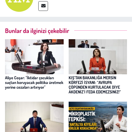
Bunlar da ilginizi çekebilir
Aliye Coşar: "İktidar çocukları
KIŞ’TAN BAKANLIĞA MERSİN
suçtan koruyacak politika üretmek
KÖRFEZİ İSYANI: “AVRUPA
yerine cezaları artırıyor"
ÇÖPÜNDEN KURTULACAK DİYE
AKDENİZ’İ FEDA EDEMEZSİNİZ!”