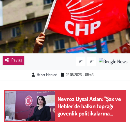
Sağlık
Kadın
Emek
Spor
Paylaş
-
+
A
A
Çocuk
Haber Merkezi
22.05.2026 - 09:43
Kültür Sanat
Nevroz Uysal Aslan: "Şax ve
Bilim - Teknoloji
Hebler'de halkın toprağı
güvenlik politikalarına
İnsan Hakları
kurban ediliyor"
Hayvan Hakları