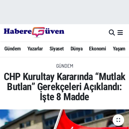
Gündem
Nöbetçi Eczaneler
Yazarlar
Hava Durumu
Gündem
Yazarlar
Siyaset
Dünya
Ekonomi
Yaşam
Dünya
Trafik Durumu
GÜNDEM
Siyaset
Süper Lig Puan Durumu ve Fikstür
CHP Kurultay Kararında “Mutlak
Ekonomi
Tüm Manşetler
Butlan” Gerekçeleri Açıklandı:
İşte 8 Madde
Yaşam
Son Dakika Haberleri
Yerel Haberler
Haber Arşivi
Eğitim