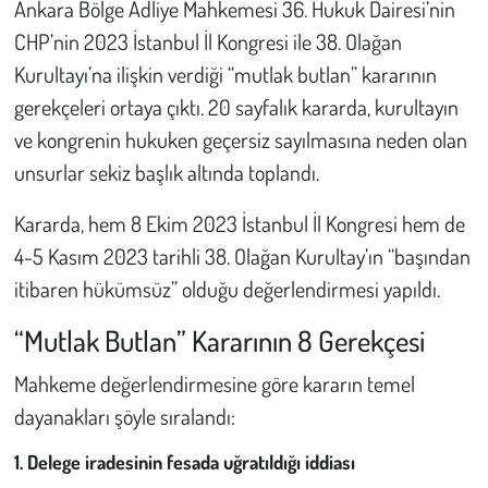
Ankara Bölge Adliye Mahkemesi 36. Hukuk Dairesi’nin
CHP’nin 2023 İstanbul İl Kongresi ile 38. Olağan
Çevre
Kurultayı’na ilişkin verdiği “mutlak butlan” kararının
gerekçeleri ortaya çıktı. 20 sayfalık kararda, kurultayın
Galeri
ve kongrenin hukuken geçersiz sayılmasına neden olan
Günün İçinden
unsurlar sekiz başlık altında toplandı.
Vefat İlanları
Kararda, hem 8 Ekim 2023 İstanbul İl Kongresi hem de
4-5 Kasım 2023 tarihli 38. Olağan Kurultay’ın “başından
Tarih
itibaren hükümsüz” olduğu değerlendirmesi yapıldı.
Hukuk
“Mutlak Butlan” Kararının 8 Gerekçesi
Mahkeme değerlendirmesine göre kararın temel
Tarım
dayanakları şöyle sıralandı:
Son Dakika
1. Delege iradesinin fesada uğratıldığı iddiası