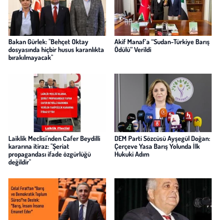
Bakan Gürlek: "Behçet Oktay
Akif Manaf’a “Sudan-Türkiye Barış
dosyasında hiçbir husus karanlıkta
Ödülü” Verildi
bırakılmayacak"
Laiklik Meclisi'nden Cafer Beydilli
DEM Parti Sözcüsü Ayşegül Doğan:
kararına itiraz: "Şeriat
Çerçeve Yasa Barış Yolunda İlk
propagandası ifade özgürlüğü
Hukuki Adım
değildir"