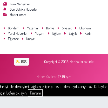
Tüm Manşetler
Son Dakika Haberleri
Haber Arşivi
Gündem
Yazarlar
Dünya
Siyaset
Ekonomi
Yerel Haberler
Yaşam
Eğitim
Sağlık
Kadın
Eğlence
Künye
RSS
Copyright © 2022. Her hakkı saklıdır.
Haber Yazılımı:
TE Bilişim
En iyi site deneyimi sağlamak için çerezlerden faydalanıyoruz. Detaylar
için lütfen tıklayın.
Tamam