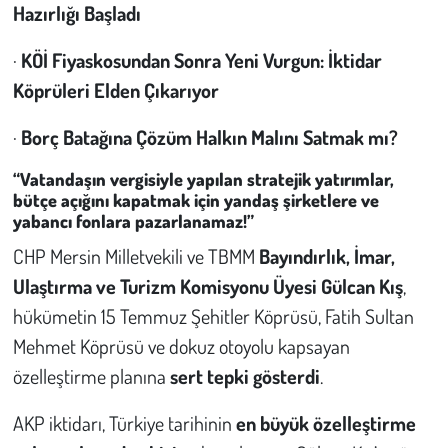
Hazırlığı Başladı
Çevre
·
KÖİ Fiyaskosundan Sonra Yeni Vurgun: İktidar
Köprüleri Elden Çıkarıyor
Galeri
·
Borç Batağına Çözüm Halkın Malını Satmak mı?
Günün İçinden
“Vatandaşın vergisiyle yapılan stratejik yatırımlar,
Vefat İlanları
bütçe açığını kapatmak için yandaş şirketlere ve
yabancı fonlara pazarlanamaz!”
Tarih
CHP Mersin Milletvekili ve TBMM
Bayındırlık, İmar,
Ulaştırma ve Turizm Komisyonu Üyesi Gülcan Kış
,
Hukuk
hükümetin 15 Temmuz Şehitler Köprüsü, Fatih Sultan
Mehmet Köprüsü ve dokuz otoyolu kapsayan
Tarım
özelleştirme planına
sert tepki gösterdi
.
Son Dakika
AKP iktidarı, Türkiye tarihinin
en büyük özelleştirme