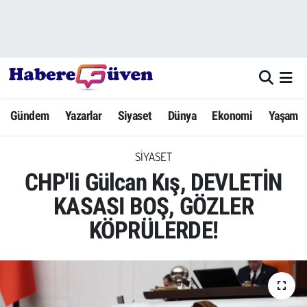
Gündem
Nöbetçi Eczaneler
Yazarlar
Hava Durumu
Gündem
Yazarlar
Siyaset
Dünya
Ekonomi
Yaşam
Dünya
Trafik Durumu
SIYASET
Siyaset
Süper Lig Puan Durumu ve Fikstür
CHP'li Gülcan Kış, DEVLETİN
Ekonomi
Tüm Manşetler
KASASI BOŞ, GÖZLER
KÖPRÜLERDE!
Yaşam
Son Dakika Haberleri
Yerel Haberler
Haber Arşivi
Eğitim