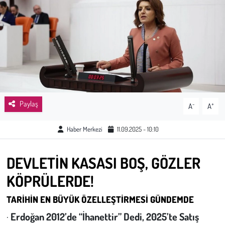
Sağlık
Kadın
Emek
Spor
Paylaş
-
+
A
A
Çocuk
Haber Merkezi
11.09.2025 - 10:10
Kültür Sanat
DEVLETİN KASASI BOŞ, GÖZLER
Bilim - Teknoloji
KÖPRÜLERDE!
İnsan Hakları
TARİHİN EN BÜYÜK ÖZELLEŞTİRMESİ GÜNDEMDE
·
Erdoğan 2012’de “İhanettir” Dedi, 2025’te Satış
Hayvan Hakları