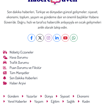
Son dakika haberleri, Türkiye ve dünyadan güncel gelişmeler; siyaset,
ekonomi, toplum, yaşam ve gündeme dair en önemli başlıklar Habere
Güven’de. Doğru, hızlı ve tarafsız habercilik anlayışıyla en sıcak gelişmeleri
anlık olarak takip edin.
Nöbetçi Eczaneler
Hava Durumu
Trafik Durumu
Puan Durumu ve Fikstür
Tüm Manşetler
Son Dakika Haberleri
Haber Arşivi
Gündem
Yazarlar
Dünya
Siyaset
Ekonomi
Yerel Haberler
Yaşam
Eğitim
Sağlık
Kadın