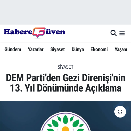
Gündem
Nöbetçi Eczaneler
Yazarlar
Hava Durumu
Gündem
Yazarlar
Siyaset
Dünya
Ekonomi
Yaşam
Dünya
Trafik Durumu
SIYASET
Siyaset
Süper Lig Puan Durumu ve Fikstür
DEM Parti'den Gezi Direnişi'nin
Ekonomi
Tüm Manşetler
13. Yıl Dönümünde Açıklama
Yaşam
Son Dakika Haberleri
Yerel Haberler
Haber Arşivi
Eğitim