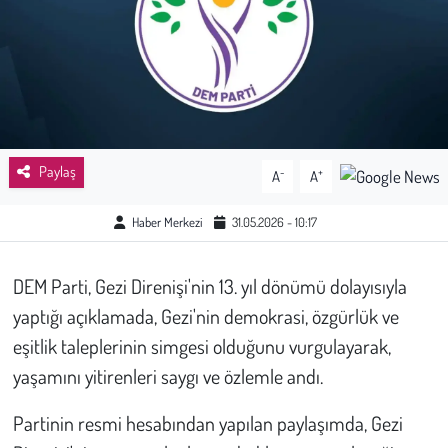
Sağlık
Kadın
Emek
Paylaş
-
+
A
A
Spor
Haber Merkezi
31.05.2026 - 10:17
Çocuk
DEM Parti, Gezi Direnişi'nin 13. yıl dönümü dolayısıyla
Kültür Sanat
yaptığı açıklamada, Gezi'nin demokrasi, özgürlük ve
Bilim - Teknoloji
eşitlik taleplerinin simgesi olduğunu vurgulayarak,
yaşamını yitirenleri saygı ve özlemle andı.
İnsan Hakları
Partinin resmi hesabından yapılan paylaşımda, Gezi
Hayvan Hakları