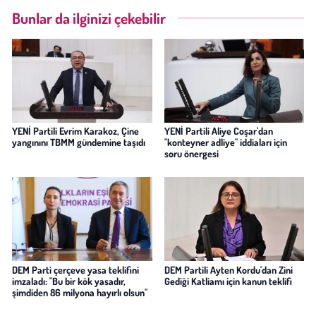
Bunlar da ilginizi çekebilir
YENİ Partili Evrim Karakoz, Çine
YENİ Partili Aliye Coşar'dan
yangınını TBMM gündemine taşıdı
"konteyner adliye" iddiaları için
soru önergesi
DEM Parti çerçeve yasa teklifini
DEM Partili Ayten Kordu'dan Zini
imzaladı: "Bu bir kök yasadır,
Gediği Katliamı için kanun teklifi
şimdiden 86 milyona hayırlı olsun"