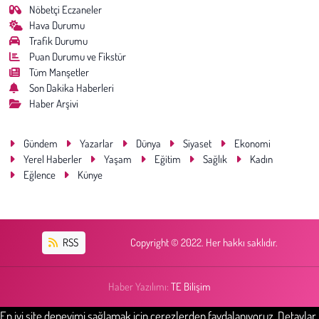
Nöbetçi Eczaneler
Hava Durumu
Trafik Durumu
Puan Durumu ve Fikstür
Tüm Manşetler
Son Dakika Haberleri
Haber Arşivi
Gündem
Yazarlar
Dünya
Siyaset
Ekonomi
Yerel Haberler
Yaşam
Eğitim
Sağlık
Kadın
Eğlence
Künye
RSS
Copyright © 2022. Her hakkı saklıdır.
Haber Yazılımı:
TE Bilişim
En iyi site deneyimi sağlamak için çerezlerden faydalanıyoruz. Detaylar