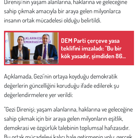
Direnişi'nin yaşam alanlarına, haklarına ve geleceğine
sahip çıkmak amacıyla bir araya gelen milyonlarca
Çevre
insanın ortak mücadelesi olduğu belirtildi.
Galeri
DEM Parti çerçeve yasa
Günün İçinden
teklifini imzaladı: "Bu bir
kök yasadır, şimdiden 86
Vefat İlanları
milyona hayırlı olsun"
Açıklamada, Gezi'nin ortaya koyduğu demokratik
Tarih
değerlerin güncelliğini koruduğu ifade edilerek şu
Hukuk
değerlendirmelere yer verildi:
"Gezi Direnişi; yaşam alanlarına, haklarına ve geleceğine
Tarım
sahip çıkmak için bir araya gelen milyonların eşitlik,
Son Dakika
demokrasi ve özgürlük talebinin toplumsal hafızasıdır.
Bu ortak mücadeleyi kalıcı hale getirmenin yolu; gerçek