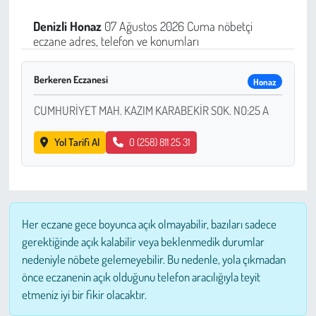
Sağlık
Denizli
Honaz
07 Ağustos 2026 Cuma nöbetçi
eczane adres, telefon ve konumları
Kadın
Berkeren Eczanesi
Honaz
Emek
CUMHURİYET MAH. KAZIM KARABEKİR SOK. NO:25 A
Spor
Yol Tarifi Al
0 (258) 811 25 31
Çocuk
Kültür Sanat
Her eczane gece boyunca açık olmayabilir, bazıları sadece
Bilim - Teknoloji
gerektiğinde açık kalabilir veya beklenmedik durumlar
nedeniyle nöbete gelemeyebilir. Bu nedenle, yola çıkmadan
İnsan Hakları
önce eczanenin açık olduğunu telefon aracılığıyla teyit
etmeniz iyi bir fikir olacaktır.
Hayvan Hakları