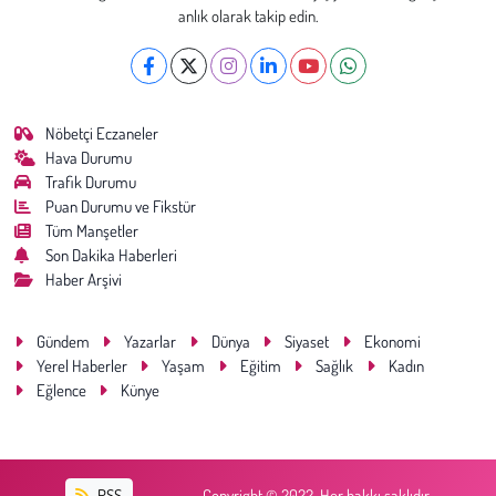
Kent
anlık olarak takip edin.
Eğlence
Nöbetçi Eczaneler
Hava Durumu
Trafik Durumu
Puan Durumu ve Fikstür
Tüm Manşetler
Son Dakika Haberleri
Haber Arşivi
Gündem
Yazarlar
Dünya
Siyaset
Ekonomi
Yerel Haberler
Yaşam
Eğitim
Sağlık
Kadın
Eğlence
Künye
RSS
Copyright © 2022. Her hakkı saklıdır.