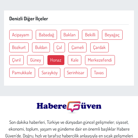
Çevre
Denizli Diğer İlçeler
Galeri
Acipayam
Babadağ
Baklan
Bekilli
Beyağaç
Günün İçinden
Bozkurt
Buldan
Çal
Çameli
Çardak
Çivril
Güney
Honaz
Kale
Merkezefendi
Vefat İlanları
Pamukkale
Sarayköy
Serinhisar
Tavas
Tarih
Hukuk
Tarım
Son dakika haberleri, Türkiye ve dünyadan güncel gelişmeler; siyaset,
Son Dakika
ekonomi, toplum, yaşam ve gündeme dair en önemli başlıklar Habere
Güven’de. Doğru, hızlı ve tarafsız habercilik anlayışıyla en sıcak gelişmeleri