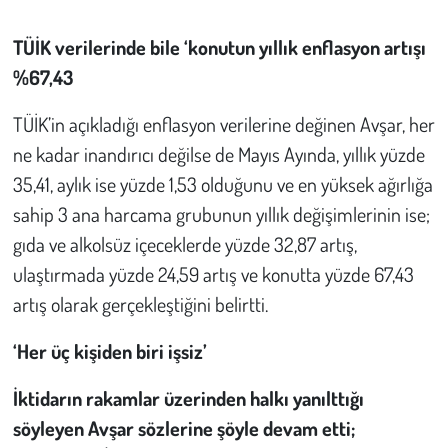
TÜ
İ
K verilerinde bile ‘konutun yıllık enflasyon artı
ş
ı
%67,43
TÜİK’in açıkladığı enflasyon verilerine değinen Avşar, her
ne kadar inandırıcı değilse de Mayıs Ayında, yıllık yüzde
35,41, aylık ise yüzde 1,53 olduğunu ve en yüksek ağırlığa
sahip 3 ana harcama grubunun yıllık değişimlerinin ise;
gıda ve alkolsüz içeceklerde yüzde 32,87 artış,
ulaştırmada yüzde 24,59 artış ve konutta yüzde 67,43
artış olarak gerçekleştiğini belirtti.
‘Her üç kişiden biri işsiz’
İktidarın rakamlar üzerinden halkı yanılttığı
söyleyen Avşar sözlerine şöyle devam etti;