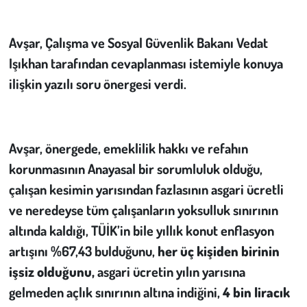
Çevre
Avşar, Çalışma ve Sosyal Güvenlik Bakanı Vedat
Işıkhan tarafından cevaplanması istemiyle konuya
Galeri
ilişkin yazılı soru önergesi verdi.
Günün İçinden
Vefat İlanları
Avşar, önergede, emeklilik hakkı ve refahın
korunmasının Anayasal bir sorumluluk olduğu,
Tarih
çalışan kesimin yarısından fazlasının asgari ücretli
Hukuk
ve neredeyse tüm çalışanların yoksulluk sınırının
altında kaldığı, TÜİK’in bile yıllık konut enflasyon
Tarım
artışını %67,43 bulduğunu,
her üç kişiden birinin
işsiz olduğunu,
asgari ücretin yılın yarısına
Son Dakika
gelmeden açlık sınırının altına indiğini,
4 bin liracık