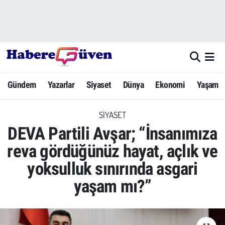
Gündem
Nöbetçi Eczaneler
Yazarlar
Hava Durumu
Gündem
Yazarlar
Siyaset
Dünya
Ekonomi
Yaşam
Dünya
Trafik Durumu
SIYASET
Siyaset
Süper Lig Puan Durumu ve Fikstür
DEVA Partili Avşar; “İnsanımıza
Ekonomi
Tüm Manşetler
reva gördüğünüz hayat, açlık ve
yoksulluk sınırında asgari
Yaşam
Son Dakika Haberleri
yaşam mı?”
Yerel Haberler
Haber Arşivi
Eğitim