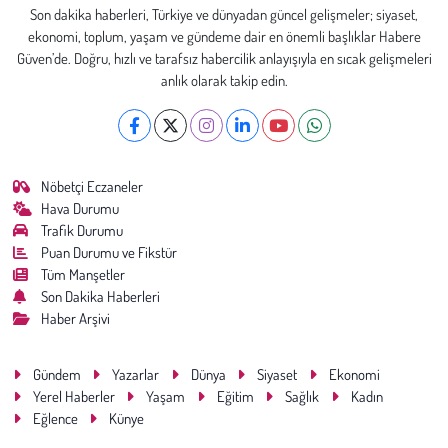
Son dakika haberleri, Türkiye ve dünyadan güncel gelişmeler; siyaset,
ekonomi, toplum, yaşam ve gündeme dair en önemli başlıklar Habere
Güven’de. Doğru, hızlı ve tarafsız habercilik anlayışıyla en sıcak gelişmeleri
anlık olarak takip edin.
Nöbetçi Eczaneler
Hava Durumu
Trafik Durumu
Puan Durumu ve Fikstür
Tüm Manşetler
Son Dakika Haberleri
Haber Arşivi
Gündem
Yazarlar
Dünya
Siyaset
Ekonomi
Yerel Haberler
Yaşam
Eğitim
Sağlık
Kadın
Eğlence
Künye