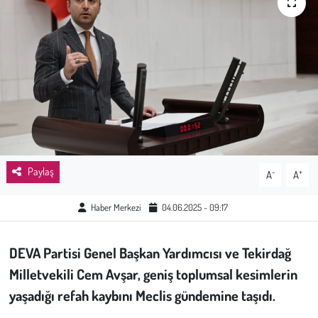
Sağlık
Kadın
Emek
Spor
Çocuk
Paylaş
-
+
A
A
Kültür Sanat
Haber Merkezi
04.06.2025 - 09:17
Bilim - Teknoloji
DEVA Partisi Genel Başkan Yardımcısı ve Tekirdağ
Milletvekili Cem Avşar, geniş toplumsal kesimlerin
İnsan Hakları
yaşadığı refah kaybını Meclis gündemine taşıdı.
Hayvan Hakları