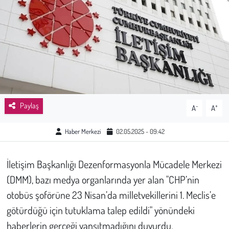
Sağlık
Kadın
Emek
Spor
Paylaş
-
+
A
A
Çocuk
Haber Merkezi
02.05.2025 - 09:42
Kültür Sanat
İletişim Başkanlığı Dezenformasyonla Mücadele Merkezi
Bilim - Teknoloji
(DMM), bazı medya organlarında yer alan "CHP’nin
otobüs şoförüne 23 Nisan’da milletvekillerini 1. Meclis’e
İnsan Hakları
götürdüğü için tutuklama talep edildi" yönündeki
haberlerin gerçeği yansıtmadığını duyurdu.
Hayvan Hakları