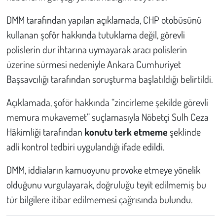
DMM tarafından yapılan açıklamada, CHP otobüsünü
Çevre
kullanan şoför hakkında tutuklama değil, görevli
Galeri
polislerin dur ihtarına uymayarak aracı polislerin
üzerine sürmesi nedeniyle Ankara Cumhuriyet
Günün İçinden
Başsavcılığı tarafından soruşturma başlatıldığı belirtildi.
Vefat İlanları
Açıklamada, şoför hakkında “zincirleme şekilde görevli
memura mukavemet” suçlamasıyla Nöbetçi Sulh Ceza
Tarih
Hâkimliği tarafından
konutu terk etmeme
şeklinde
adli kontrol tedbiri uygulandığı ifade edildi.
Hukuk
DMM, iddiaların kamuoyunu provoke etmeye yönelik
Tarım
olduğunu vurgulayarak, doğruluğu teyit edilmemiş bu
tür bilgilere itibar edilmemesi çağrısında bulundu.
Son Dakika