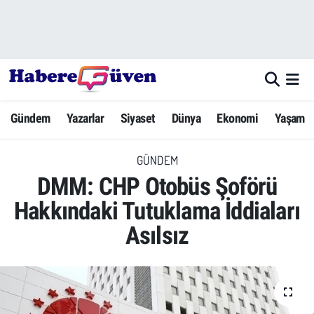
Gündem
Nöbetçi Eczaneler
Yazarlar
Hava Durumu
Gündem
Yazarlar
Siyaset
Dünya
Ekonomi
Yaşam
Dünya
Trafik Durumu
GÜNDEM
Siyaset
Süper Lig Puan Durumu ve Fikstür
DMM: CHP Otobüs Şoförü
Ekonomi
Tüm Manşetler
Hakkındaki Tutuklama İddiaları
Asılsız
Yaşam
Son Dakika Haberleri
Yerel Haberler
Haber Arşivi
Eğitim