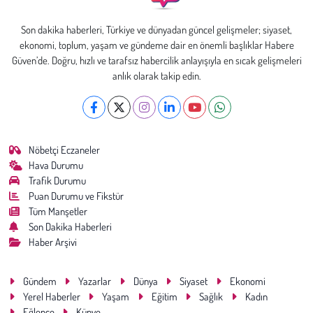
Son dakika haberleri, Türkiye ve dünyadan güncel gelişmeler; siyaset,
ekonomi, toplum, yaşam ve gündeme dair en önemli başlıklar Habere
Güven’de. Doğru, hızlı ve tarafsız habercilik anlayışıyla en sıcak gelişmeleri
anlık olarak takip edin.
Nöbetçi Eczaneler
Hava Durumu
Trafik Durumu
Puan Durumu ve Fikstür
Tüm Manşetler
Son Dakika Haberleri
Haber Arşivi
Gündem
Yazarlar
Dünya
Siyaset
Ekonomi
Yerel Haberler
Yaşam
Eğitim
Sağlık
Kadın
Eğlence
Künye