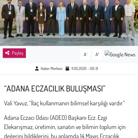
Sağlık
Kadın
Emek
Paylaş
-
+
A
A
Spor
Haber Merkezi
11.05.2026 - 09:31
Çocuk
“ADANA ECZACILIK BULUŞMASI”
Kültür Sanat
Vali Yavuz, “İlaç kullanmanın bilimsel karşılığı vardır”
Bilim - Teknoloji
Adana Eczacı Odası (ADEO) Başkanı Ecz. Ezgi
İnsan Hakları
Elekarışmaz, üretimin, sanatın ve bilimin toplum için
değerini bildiklerini, bu anlamda 14 Mayıs Eczacılık
Hayvan Hakları