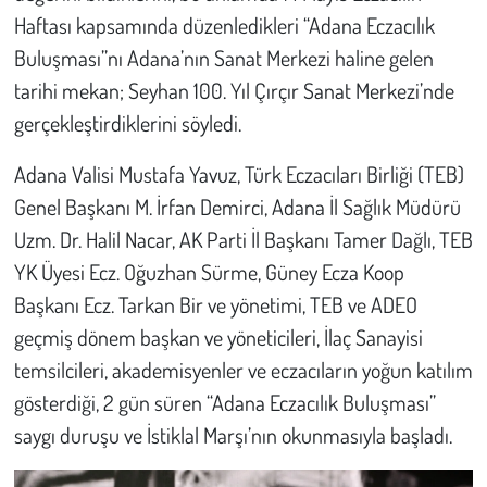
Haftası kapsamında düzenledikleri “Adana Eczacılık
Çevre
Buluşması”nı Adana’nın Sanat Merkezi haline gelen
tarihi mekan; Seyhan 100. Yıl Çırçır Sanat Merkezi’nde
Galeri
gerçekleştirdiklerini söyledi.
Günün İçinden
Adana Valisi Mustafa Yavuz, Türk Eczacıları Birliği (TEB)
Genel Başkanı M. İrfan Demirci, Adana İl Sağlık Müdürü
Vefat İlanları
Uzm. Dr. Halil Nacar, AK Parti İl Başkanı Tamer Dağlı, TEB
YK Üyesi Ecz. Oğuzhan Sürme, Güney Ecza Koop
Tarih
Başkanı Ecz. Tarkan Bir ve yönetimi, TEB ve ADEO
Hukuk
geçmiş dönem başkan ve yöneticileri, İlaç Sanayisi
temsilcileri, akademisyenler ve eczacıların yoğun katılım
Tarım
gösterdiği, 2 gün süren “Adana Eczacılık Buluşması”
saygı duruşu ve İstiklal Marşı’nın okunmasıyla başladı.
Son Dakika