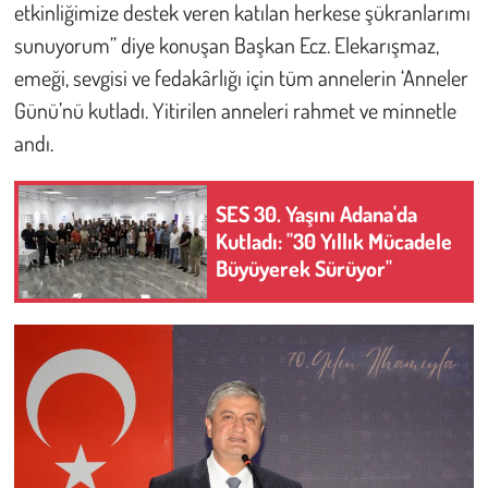
etkinliğimize destek veren katılan herkese şükranlarımı
sunuyorum” diye konuşan Başkan Ecz. Elekarışmaz,
emeği, sevgisi ve fedakârlığı için tüm annelerin ‘Anneler
Günü’nü kutladı. Yitirilen anneleri rahmet ve minnetle
andı.
SES 30. Yaşını Adana'da
Kutladı: "30 Yıllık Mücadele
Büyüyerek Sürüyor"