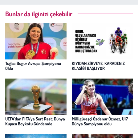
Bunlar da ilginizi çekebilir
Tuğba Bugur Avrupa Şampiyonu
KIYIDAN ZİRVEYE, KARADENİZ
Oldu
KLASİĞİ BAŞLIYOR
UEFA'dan FIFA'ya Sert Rest: Dünya
Milli güreşçi Özdenur Özmez, U17
Kupası Boykotu Gündemde
Dünya Şampiyonu oldu