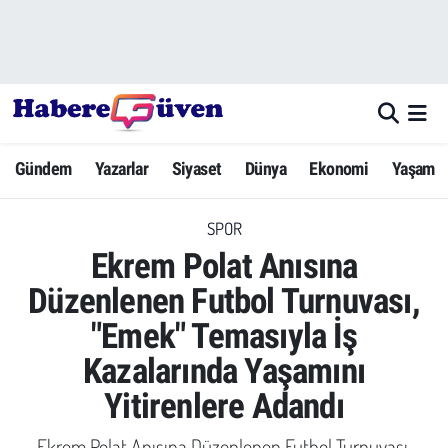
Gündem
Nöbetçi Eczaneler
Yazarlar
Hava Durumu
Gündem
Yazarlar
Siyaset
Dünya
Ekonomi
Yaşam
Dünya
Trafik Durumu
SPOR
Siyaset
Süper Lig Puan Durumu ve Fikstür
Ekrem Polat Anısına
Ekonomi
Tüm Manşetler
Düzenlenen Futbol Turnuvası,
"Emek" Temasıyla İş
Yaşam
Son Dakika Haberleri
Kazalarında Yaşamını
Yerel Haberler
Haber Arşivi
Yitirenlere Adandı
Eğitim
Ekrem Polat Anısına Düzenlenen Futbol Turnuvası,