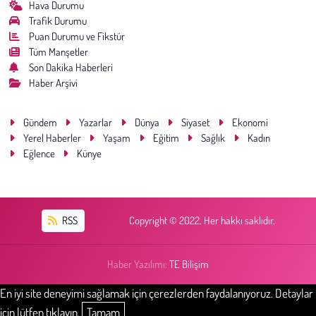
Hava Durumu
Trafik Durumu
Puan Durumu ve Fikstür
Tüm Manşetler
Son Dakika Haberleri
Haber Arşivi
Gündem
Yazarlar
Dünya
Siyaset
Ekonomi
Yerel Haberler
Yaşam
Eğitim
Sağlık
Kadın
Eğlence
Künye
RSS
Copyright © 2022. Her hakkı saklıdır.
Haber Yazılımı:
TE Bilişim
En iyi site deneyimi sağlamak için çerezlerden faydalanıyoruz. Detaylar
için lütfen tıklayın.
Tamam