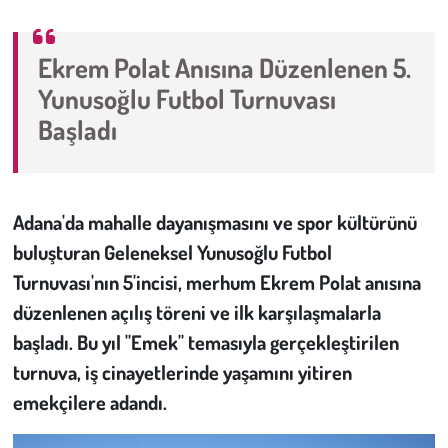
Çevre
Ekrem Polat Anısına Düzenlenen 5.
Yunusoğlu Futbol Turnuvası
Galeri
Başladı
Günün İçinden
Vefat İlanları
Adana'da mahalle dayanışmasını ve spor kültürünü
buluşturan Geleneksel Yunusoğlu Futbol
Tarih
Turnuvası'nın 5'incisi, merhum Ekrem Polat anısına
Hukuk
düzenlenen açılış töreni ve ilk karşılaşmalarla
başladı. Bu yıl "Emek" temasıyla gerçekleştirilen
Tarım
turnuva, iş cinayetlerinde yaşamını yitiren
emekçilere adandı.
Son Dakika