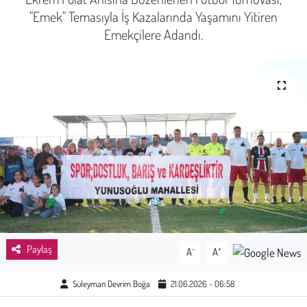
"Emek" Temasıyla İş Kazalarında Yaşamını Yitiren
Sağlık
Emekçilere Adandı.
Kadın
Emek
Spor
Çocuk
Kültür Sanat
Bilim - Teknoloji
Paylaş
-
+
A
A
İnsan Hakları
Süleyman Devrim Boğa
21.06.2026 - 06:58
Hayvan Hakları