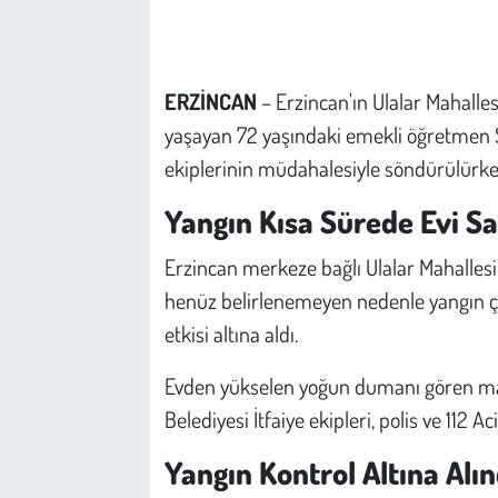
Çevre
ERZİNCAN
– Erzincan'ın Ulalar Mahalles
Galeri
yaşayan 72 yaşındaki emekli öğretmen Sab
Günün İçinden
ekiplerinin müdahalesiyle söndürülürken, 
Yangın Kısa Sürede Evi Sa
Vefat İlanları
Erzincan merkeze bağlı Ulalar Mahallesi
Tarih
henüz belirlenemeyen nedenle yangın çı
etkisi altına aldı.
Hukuk
Evden yükselen yoğun dumanı gören maha
Tarım
Belediyesi İtfaiye ekipleri, polis ve 112 Aci
Son Dakika
Yangın Kontrol Altına Alın