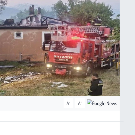
-
+
A
A