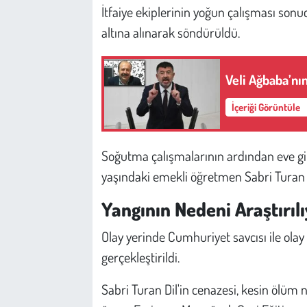
Kent
İtfaiye ekiplerinin yoğun çalışması son
altına alınarak söndürüldü.
Eğlence
Veli Ağbaba’nı
İçeriği Görüntüle
Soğutma çalışmalarının ardından eve gire
yaşındaki emekli öğretmen Sabri Turan Dil
Yangının Nedeni Araştırıl
Olay yerinde Cumhuriyet savcısı ile olay
gerçekleştirildi.
Sabri Turan Dil'in cenazesi, kesin ölüm