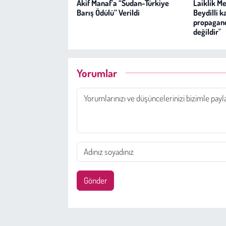
Akif Manaf’a “Sudan-Türkiye
Laiklik Me
Barış Ödülü” Verildi
Beydilli k
propagand
değildir"
Yorumlar
Gönder