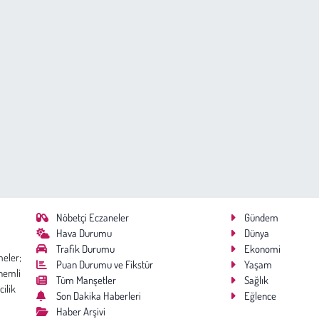
Nöbetçi Eczaneler
Gündem
Hava Durumu
Dünya
Trafik Durumu
Ekonomi
meler;
Puan Durumu ve Fikstür
Yaşam
nemli
Tüm Manşetler
Sağlık
cilik
Son Dakika Haberleri
Eğlence
Haber Arşivi