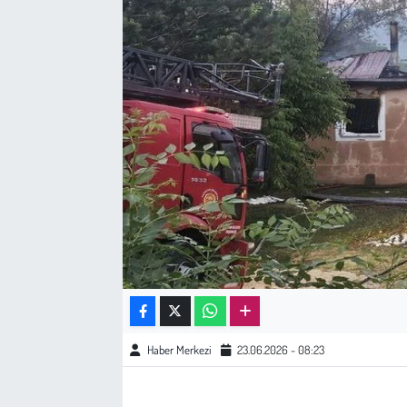
Sağlık
Kadın
Emek
Spor
Çocuk
Kültür Sanat
Bilim - Teknoloji
Haber Merkezi
23.06.2026 - 08:23
İnsan Hakları
Hayvan Hakları