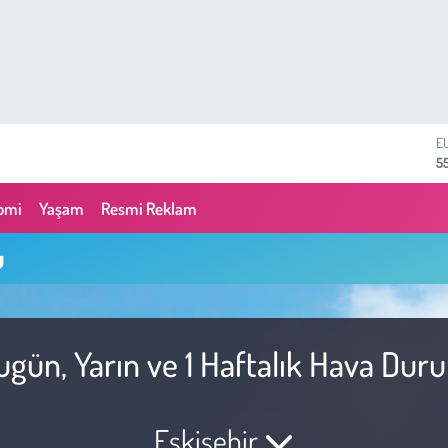
E
5
S
64
omi
Yaşam
Resmi Reklam
G
6
u
B
13
B
6
D
ugün, Yarın ve 1 Haftalık Hava Du
4
Eskişehir