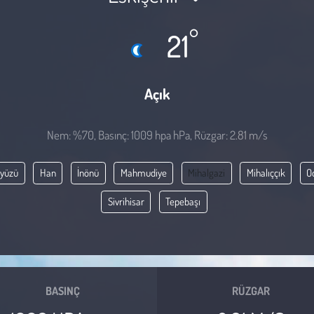
°
21
Açık
Nem: %70, Basınç: 1009 hpa hPa, Rüzgar: 2.81 m/s
yüzü
Han
İnönü
Mahmudiye
Mihalgazi
Mihalıççık
O
Sivrihisar
Tepebaşı
BASINÇ
RÜZGAR