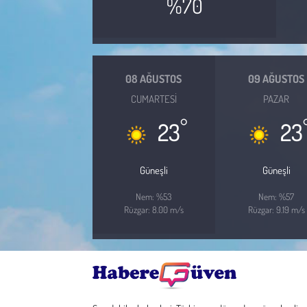
%70
Çevre
Galeri
08 AĞUSTOS
09 AĞUSTOS
CUMARTESI
PAZAR
Günün İçinden
°
23
23
Vefat İlanları
Güneşli
Güneşli
Tarih
Nem: %53
Nem: %57
Hukuk
Rüzgar: 8.00 m/s
Rüzgar: 9.19 m/s
Tarım
Son Dakika