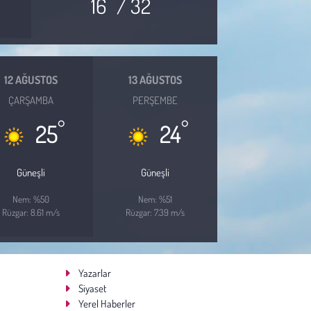
16
/ 32
12 AĞUSTOS
13 AĞUSTOS
ÇARŞAMBA
PERŞEMBE
°
°
25
24
Güneşli
Güneşli
Nem: %50
Nem: %51
Rüzgar: 8.61 m/s
Rüzgar: 7.39 m/s
Yazarlar
Siyaset
Yerel Haberler