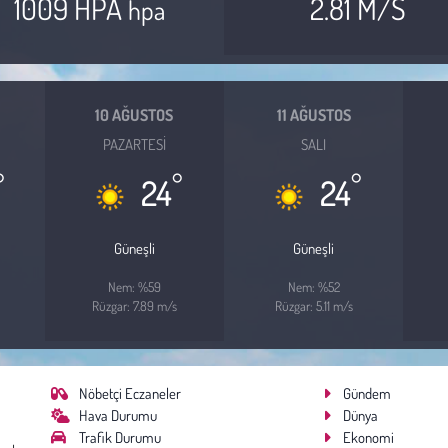
1009 HPA
2.81 M/S
hpa
10 AĞUSTOS
11 AĞUSTOS
PAZARTESI
SALI
°
°
°
24
24
Güneşli
Güneşli
Nem: %59
Nem: %52
Rüzgar: 7.89 m/s
Rüzgar: 5.11 m/s
Nöbetçi Eczaneler
Gündem
Hava Durumu
Dünya
Trafik Durumu
Ekonomi