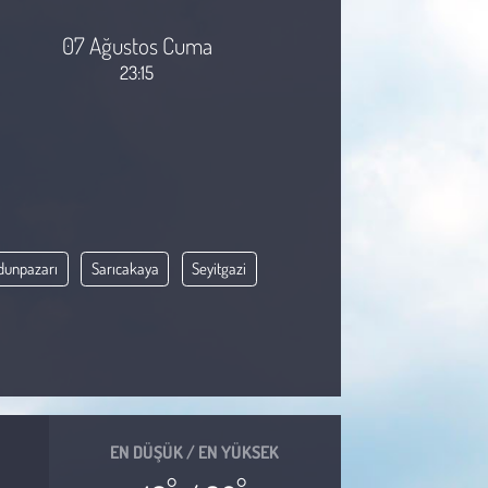
07 Ağustos Cuma
23:15
dunpazarı
Sarıcakaya
Seyitgazi
EN DÜŞÜK / EN YÜKSEK
°
°