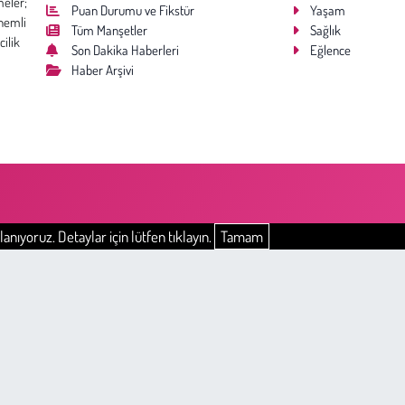
meler;
Puan Durumu ve Fikstür
Yaşam
nemli
Tüm Manşetler
Sağlık
cilik
Son Dakika Haberleri
Eğlence
Haber Arşivi
anıyoruz. Detaylar için lütfen tıklayın.
Tamam