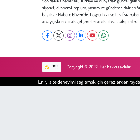
Son dakika haberleri, Türkiye ve dünyadan güncel geliş
Kent
siyaset, ekonomi, toplum, yaşam ve gündeme dair en ö
başlıklar Habere Güven’de. Doğru, hızlı ve tarafsız haber
Eğlence
anlayışıyla en sıcak gelişmeleri anlık olarak takip edin.
RSS
Copyright © 2022. Her hakkı saklıdır.
En iyi site deneyimi sağlamak için çerezlerden faydal