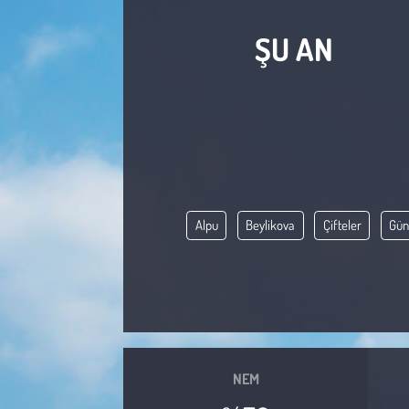
Sağlık
ŞU AN
Kadın
Emek
Spor
Çocuk
Alpu
Beylikova
Çifteler
Gün
Kültür Sanat
Bilim - Teknoloji
İnsan Hakları
NEM
Hayvan Hakları