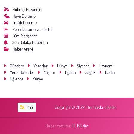
Kent
Nöbetçi Eczaneler
Hava Durumu
Eğlence
Trafik Durumu
Puan Durumu ve Fikstür
Tüm Manşetler
Son Dakika Haberleri
Haber Arşivi
Gündem
Yazarlar
Dünya
Siyaset
Ekonomi
Yerel Haberler
Yaşam
Eğitim
Sağlık
Kadın
Eğlence
Künye
RSS
Copyright © 2022. Her hakkı saklıdır.
Haber Yazılımı:
TE Bilişim