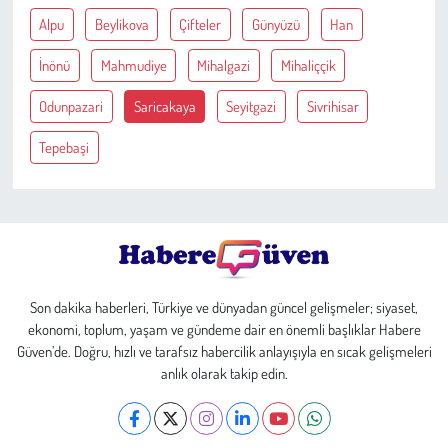
Alpu
Beylikova
Çifteler
Günyüzü
Han
Çevre
İnönü
Mahmudiye
Mihalgazi
Mihaliççik
Galeri
Odunpazari
Saricakaya
Seyitgazi
Sivrihisar
Tepebaşi
Günün İçinden
Vefat İlanları
Tarih
Hukuk
Son dakika haberleri, Türkiye ve dünyadan güncel gelişmeler; siyaset,
ekonomi, toplum, yaşam ve gündeme dair en önemli başlıklar Habere
Güven’de. Doğru, hızlı ve tarafsız habercilik anlayışıyla en sıcak gelişmeleri
Tarım
anlık olarak takip edin.
Son Dakika