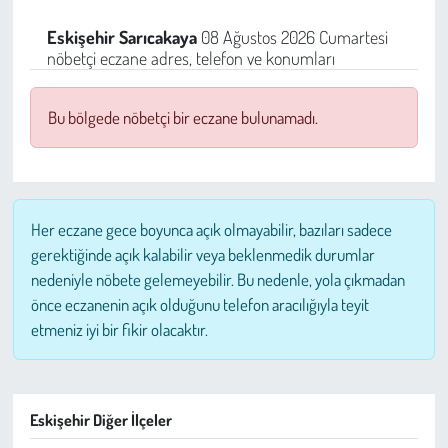
Sağlık
Eskişehir
Sarıcakaya
08 Ağustos 2026 Cumartesi
nöbetçi eczane adres, telefon ve konumları
Kadın
Bu bölgede nöbetçi bir eczane bulunamadı.
Emek
Spor
Her eczane gece boyunca açık olmayabilir, bazıları sadece
Çocuk
gerektiğinde açık kalabilir veya beklenmedik durumlar
nedeniyle nöbete gelemeyebilir. Bu nedenle, yola çıkmadan
Kültür Sanat
önce eczanenin açık olduğunu telefon aracılığıyla teyit
etmeniz iyi bir fikir olacaktır.
Bilim - Teknoloji
İnsan Hakları
Eskişehir Diğer İlçeler
Hayvan Hakları