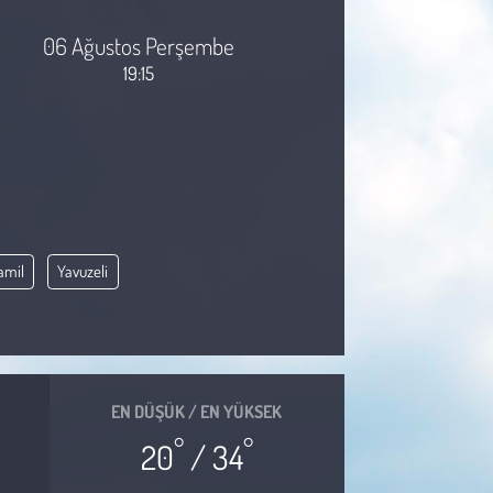
06 Ağustos Perşembe
19:15
amil
Yavuzeli
EN DÜŞÜK / EN YÜKSEK
°
°
20
/ 34