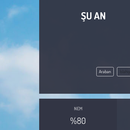
Sağlık
ŞU AN
Kadın
Emek
Spor
Çocuk
Araban
İslahi
Kültür Sanat
Bilim - Teknoloji
NEM
İnsan Hakları
%80
Hayvan Hakları