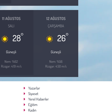
11 AĞUSTOS
12 AĞUSTOS
SALI
ÇARŞAMBA
°
°
28
26
Güneşli
Güneşli
Nem: %62
Nem: %56
Rüzgar: 4.19 m/s
Rüzgar: 4.50 m/s
Yazarlar
Siyaset
Yerel Haberler
Eğitim
Kadın