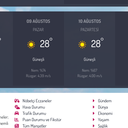
09 AĞUSTOS
10 AĞUSTOS
PAZAR
PAZARTESI
°
°
°
28
28
Güneşli
Güneşli
Nem: %74
Nem: %67
Rüzgar: 4.39 m/s
Rüzgar: 4.00 m/s
Nöbetçi Eczaneler
Gündem
Hava Durumu
Dünya
Trafik Durumu
Ekonomi
meler;
Puan Durumu ve Fikstür
Yaşam
nemli
Tüm Manşetler
Sağlık