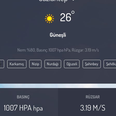
°
26
Güneşli
Nem: %80, Basınç: 1007 hpa hPa, Rüzgar: 3.19 m/s
ye
Karkamış
Nizip
Nurdağı
Oğuzeli
Şahinbey
Şehitk
BASINÇ
RÜZGAR
1007 HPA
3.19 M/S
hpa