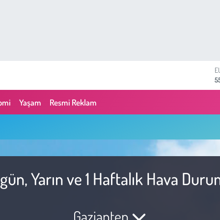
E
5
S
6
omi
Yaşam
Resmi Reklam
G
6
B
1
B
6
D
ugün, Yarın ve 1 Haftalık Hava Dur
4
Gaziantep