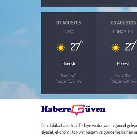
Çevre
07 AĞUSTOS
08 AĞUSTOS
Galeri
CUMA
CUMARTESI
°
27
27
Günün İçinden
Vefat İlanları
Güneşli
Güneşli
Nem: %74
Nem: %75
Tarih
Rüzgar: 5.50 m/s
Rüzgar: 4.81 m/s
Hukuk
Tarım
Son Dakika
Son dakika haberleri, Türkiye ve dünyadan güncel geliş
siyaset, ekonomi, toplum, yaşam ve gündeme dair en ö