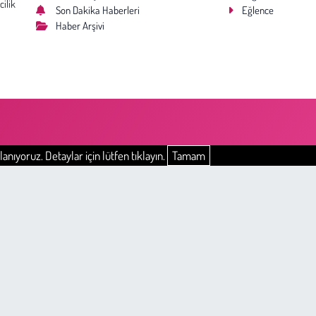
cilik
Son Dakika Haberleri
Eğlence
Haber Arşivi
anıyoruz. Detaylar için lütfen tıklayın.
Tamam