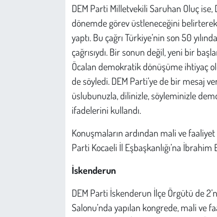
DEM Parti Milletvekili Saruhan Oluç ise, 
dönemde görev üstleneceğini belirterek,
yaptı. Bu çağrı Türkiye’nin son 50 yılında
çağrısıydı. Bir sonun değil, yeni bir başl
Öcalan demokratik dönüşüme ihtiyaç old
de söyledi. DEM Parti’ye de bir mesaj ve
üslubunuzla, dilinizle, söyleminizle d
ifadelerini kullandı.
Konuşmaların ardından mali ve faaliyet
Parti Kocaeli İl Eşbaşkanlığı’na İbrahim Er
İskenderun
DEM Parti İskenderun İlçe Örgütü de 2’n
Salonu’nda yapılan kongrede, mali ve faa