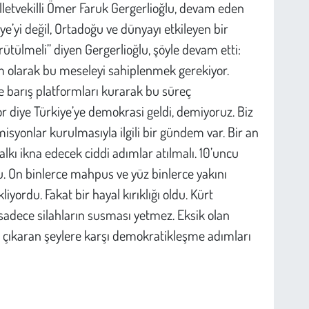
letvekilli Ömer Faruk Gergerlioğlu, devam eden
ye’yi değil, Ortadoğu ve dünyayı etkileyen bir
tülmeli” diyen Gergerlioğlu, şöyle devam etti:
lum olarak bu meseleyi sahiplenmek gerekiyor.
de barış platformları kurarak bu süreç
r diye Türkiye’ye demokrasi geldi, demiyoruz. Biz
misyonlar kurulmasıyla ilgili bir gündem var. Bir an
alkı ikna edecek ciddi adımlar atılmalı. 10’uncu
du. On binlerce mahpus ve yüz binlerce yakını
yordu. Fakat bir hayal kırıklığı oldu. Kürt
dece silahların susması yetmez. Eksik olan
 çıkaran şeylere karşı demokratikleşme adımları