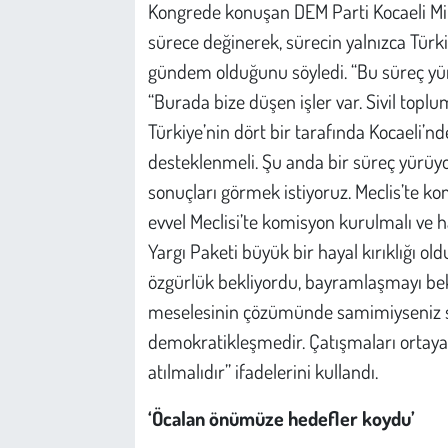
Kent
Kongrede konuşan DEM Parti Kocaeli Mil
sürece değinerek, sürecin yalnızca Türki
Eğlence
gündem olduğunu söyledi. “Bu süreç yürü
“Burada bize düşen işler var. Sivil top
Türkiye’nin dört bir tarafında Kocaeli’n
desteklenmeli. Şu anda bir süreç yürüyo
sonuçları görmek istiyoruz. Meclis’te ko
evvel Meclisi’te komisyon kurulmalı ve h
Yargı Paketi büyük bir hayal kırıklığı ol
özgürlük bekliyordu, bayramlaşmayı bekli
meselesinin çözümünde samimiyseniz sa
demokratikleşmedir. Çatışmaları ortaya
atılmalıdır” ifadelerini kullandı.
‘Öcalan önümüze hedefler koydu’