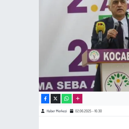
Sağlık
Kadın
Emek
Spor
Çocuk
Kültür Sanat
Bilim - Teknoloji
Haber Merkezi
02.06.2025 - 16:30
İnsan Hakları
Hayvan Hakları