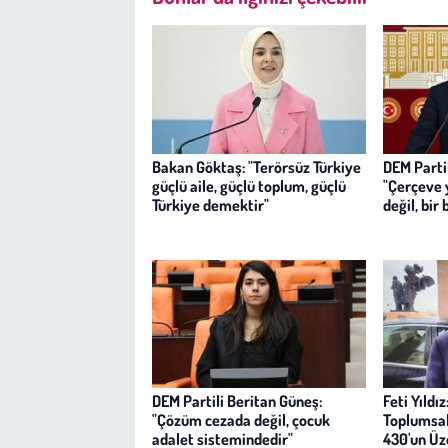
Bakan Göktaş: "Terörsüz Türkiye
DEM Partil
güçlü aile, güçlü toplum, güçlü
"Çerçeve 
Türkiye demektir"
değil, bir
DEM Partili Beritan Güneş:
Feti Yıldı
"Çözüm cezada değil, çocuk
Toplumsal
adalet sistemindedir"
430'un Üz