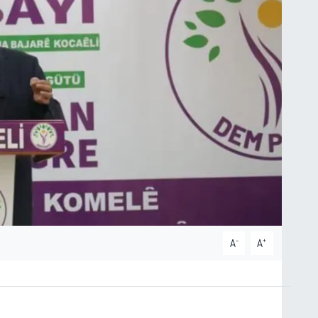
-
+
A
A