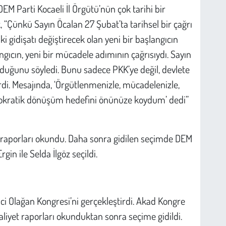
DEM Parti Kocaeli İl Örgütü’nün çok tarihi bir
 “Çünkü Sayın Öcalan 27 Şubat’ta tarihsel bir çağrı
ki gidişatı değiştirecek olan yeni bir başlangıcın
angıcın, yeni bir mücadele adımının çağrısıydı. Sayın
uğunu söyledi. Bunu sadece PKK’ye değil, devlete
rdi. Mesajında, ‘Örgütlenmenizle, mücadelenizle,
emokratik dönüşüm hedefini önünüze koydum’ dedi”
 raporları okundu. Daha sonra gidilen seçimde DEM
gin ile Selda İlgöz seçildi.
ci Olağan Kongresi’ni gerçekleştirdi. Akad Kongre
liyet raporları okunduktan sonra seçime gidildi.