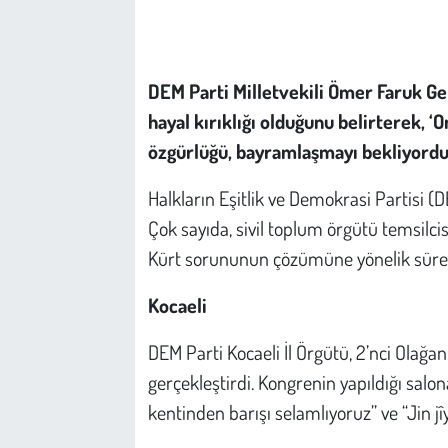
Çevre
DEM Parti Milletvekili Ömer Faruk Ger
Galeri
hayal kırıklığı olduğunu belirterek, ‘
Günün İçinden
özgürlüğü, bayramlaşmayı bekliyordu
Halkların Eşitlik ve Demokrasi Partisi (
Vefat İlanları
Çok sayıda, sivil toplum örgütü temsilcisi
Tarih
Kürt sorununun çözümüne yönelik süreç
Hukuk
Kocaeli
DEM Parti Kocaeli İl Örgütü, 2’nci Olağa
Tarım
gerçekleştirdi. Kongrenin yapıldığı salo
Son Dakika
kentinden barışı selamlıyoruz” ve “Jin jîy