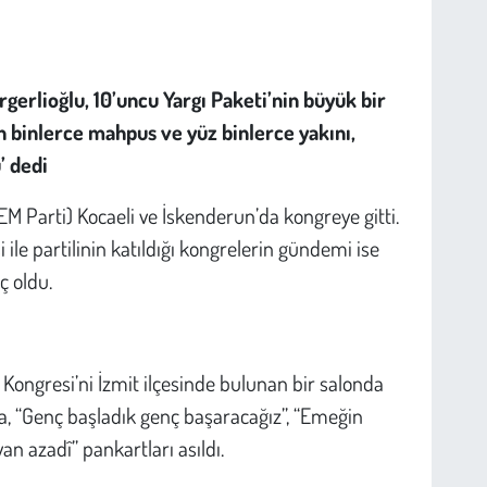
gerlioğlu, 10’uncu Yargı Paketi’nin büyük bir
On binlerce mahpus ve yüz binlerce yakını,
’ dedi
DEM Parti) Kocaeli ve İskenderun’da kongreye gitti.
 ile partilinin katıldığı kongrelerin gündemi ise
 oldu.
n Kongresi’ni İzmit ilçesinde bulunan bir salonda
na, “Genç başladık genç başaracağız”, “Emeğin
an azadî” pankartları asıldı.