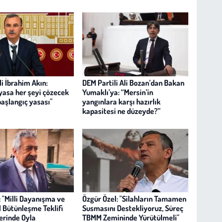
i İbrahim Akın:
DEM Partili Ali Bozan’dan Bakan
yasa her şeyi çözecek
Yumaklı’ya: “Mersin’in
 başlangıç yasası"
yangınlara karşı hazırlık
kapasitesi ne düzeyde?”
z: "Milli Dayanışma ve
Özgür Özel: "Silahların Tamamen
 Bütünleşme Teklifi
Susmasını Destekliyoruz, Süreç
erinde Oyla
TBMM Zemininde Yürütülmeli"