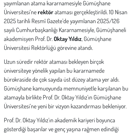
yayımlanan atama kararnamesiyle Gümüşhane
Üniversitesi’ne
rektör
ataması gerçekleştirildi. 10 Nisan
Çevre
2025 tarihli Resmî Gazete’de yayımlanan 2025/126
Galeri
sayılı Cumhurbaşkanlığı Kararnamesiyle, Gümüşhaneli
akademisyen Prof. Dr.
Oktay Yıldız
, Gümüşhane
Günün İçinden
Üniversitesi Rektörlüğü görevine atandı.
Vefat İlanları
Uzun süredir rektör ataması bekleyen birçok
üniversiteye yönelik yapılan bu kararnamede
Tarih
bürokraside de çok sayıda üst düzey atama yer aldı.
Gümüşhane kamuoyunda memnuniyetle karşılanan bu
Hukuk
atamayla birlikte Prof. Dr. Oktay Yıldız’ın Gümüşhane
Tarım
Üniversitesi’ne yeni bir vizyon kazandırması bekleniyor.
Prof. Dr. Oktay Yıldız’ın akademik kariyeri boyunca
Son Dakika
gösterdiği başarılar ve genç yaşına rağmen edindiği