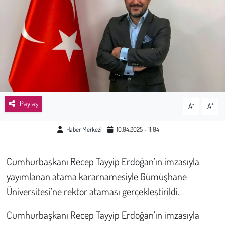
Sağlık
Kadın
Emek
Spor
Paylaş
-
+
A
A
Çocuk
Haber Merkezi
10.04.2025 - 11:04
Kültür Sanat
Cumhurbaşkanı Recep Tayyip Erdoğan’ın imzasıyla
Bilim - Teknoloji
yayımlanan atama kararnamesiyle Gümüşhane
Üniversitesi’ne rektör ataması gerçekleştirildi.
İnsan Hakları
Cumhurbaşkanı Recep Tayyip Erdoğan’ın imzasıyla
Hayvan Hakları