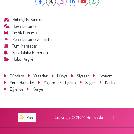
Nöbetçi Eczaneler
Hava Durumu
Trafik Durumu
Puan Durumu ve Fikstür
Tüm Manşetler
Son Dakika Haberleri
Haber Arşivi
Gündem
Yazarlar
Dünya
Siyaset
Ekonomi
Yerel Haberler
Yaşam
Eğitim
Sağlık
Kadın
Eğlence
Künye
RSS
Copyright © 2022. Her hakkı saklıdır.