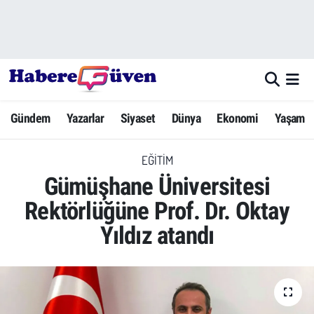
Gündem
Nöbetçi Eczaneler
Yazarlar
Hava Durumu
Gündem
Yazarlar
Siyaset
Dünya
Ekonomi
Yaşam
Dünya
Trafik Durumu
EĞITIM
Siyaset
Süper Lig Puan Durumu ve Fikstür
Gümüşhane Üniversitesi
Ekonomi
Tüm Manşetler
Rektörlüğüne Prof. Dr. Oktay
Yıldız atandı
Yaşam
Son Dakika Haberleri
Yerel Haberler
Haber Arşivi
Eğitim