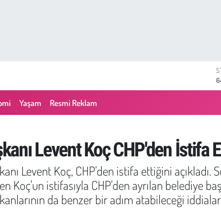
S
6
G
6
omi
Yaşam
Resmi Reklam
B
1
B
6
anı Levent Koç CHP'den İstifa Et
D
4
nı Levent Koç, CHP'den istifa ettiğini açıkladı. 
E
5
 Koç'un istifasıyla CHP'den ayrılan belediye başk
anlarının da benzer bir adım atabileceği iddiaları 