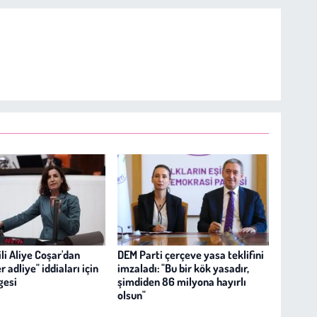
li Aliye Coşar'dan
DEM Parti çerçeve yasa teklifini
 adliye" iddiaları için
imzaladı: "Bu bir kök yasadır,
gesi
şimdiden 86 milyona hayırlı
olsun"