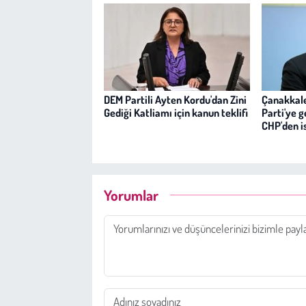
DEM Partili Ayten Kordu'dan Zini
Çanakkale
Gediği Katliamı için kanun teklifi
Parti'ye 
CHP'den is
Yorumlar