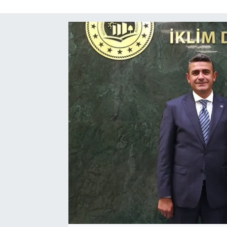
Sağlık
Kadın
Emek
Spor
Çocuk
Kültür Sanat
Bilim - Teknoloji
İnsan Hakları
Hayvan Hakları