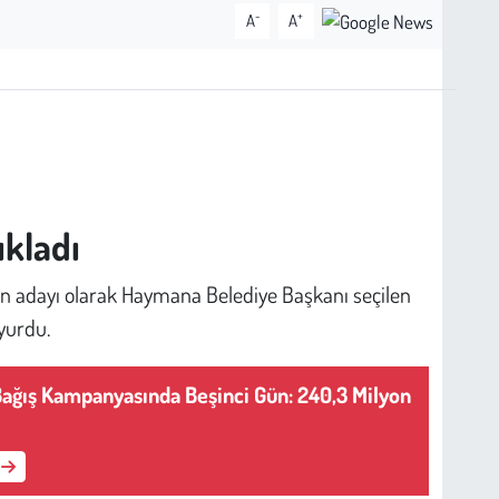
-
+
A
A
ıkladı
in adayı olarak Haymana Belediye Başkanı seçilen
uyurdu.
 Bağış Kampanyasında Beşinci Gün: 240,3 Milyon