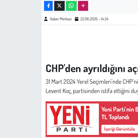
Çevre
Haber Merkezi
22.06.2026 - 14:24
Galeri
Günün İçinden
Vefat İlanları
CHP'den ayrıldığını aç
Tarih
31 Mart 2024 Yerel Seçimleri'nde CHP'n
Levent Koç, partisinden istifa ettiğini d
Hukuk
Yeni Parti'nin
Tarım
TL Toplandı
Son Dakika
İçeriği Görüntüle