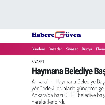
Gündem
Nöbetçi Eczaneler
Yazarlar
Hava Durumu
Dünya
Trafik Durumu
Gündem
Yazarlar
Siyaset
Dünya
Ekon
Siyaset
Süper Lig Puan Durumu ve Fikstür
SIYASET
Ekonomi
Tüm Manşetler
Haymana Belediye Başk
Yaşam
Son Dakika Haberleri
Ankara'nın Haymana Belediye Başka
yönündeki iddialarla gündeme gelen
Yerel Haberler
Haber Arşivi
Ankara'da bazı CHP'li belediye başk
hareketlendirdi.
Eğitim