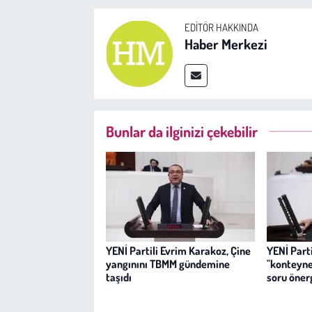
EDITÖR HAKKINDA
Haber Merkezi
Bunlar da ilginizi çekebilir
YENİ Partili Evrim Karakoz, Çine
YENİ Parti
yangınını TBMM gündemine
"konteyner
taşıdı
soru öner