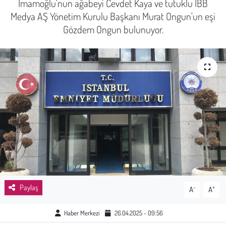
İmamoğlu'nun ağabeyi Cevdet Kaya ve tutuklu İBB
Medya AŞ Yönetim Kurulu Başkanı Murat Ongun'un eşi
Sağlık
Gözdem Ongun bulunuyor.
Kadın
Emek
Spor
Çocuk
Kültür Sanat
Bilim - Teknoloji
Paylaş
-
+
A
A
İnsan Hakları
Haber Merkezi
26.04.2025 - 09:56
Hayvan Hakları