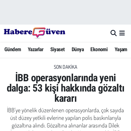
Gündem
Nöbetçi Eczaneler
Yazarlar
Hava Durumu
Gündem
Yazarlar
Siyaset
Dünya
Ekonomi
Yaşam
Dünya
Trafik Durumu
SON DAKIKA
Siyaset
Süper Lig Puan Durumu ve Fikstür
İBB operasyonlarında yeni
Ekonomi
Tüm Manşetler
dalga: 53 kişi hakkında gözaltı
kararı
Yaşam
Son Dakika Haberleri
İBB'ye yönelik düzenlenen operasyonlarda, çok sayıda
Yerel Haberler
Haber Arşivi
üst düzey yetkili evlerine yapılan polis baskınlarıyla
gözaltına alındı. Gözaltına alınanlar arasında Dilek
Eğitim