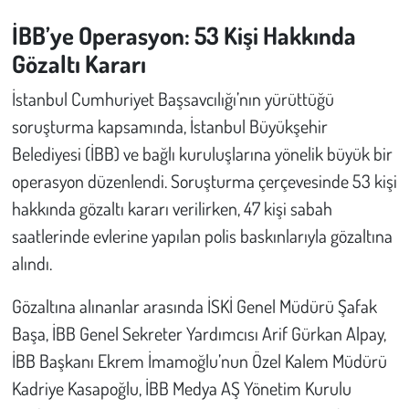
İBB’ye Operasyon: 53 Kişi Hakkında
Çevre
Gözaltı Kararı
Galeri
İstanbul Cumhuriyet Başsavcılığı’nın yürüttüğü
soruşturma kapsamında, İstanbul Büyükşehir
Günün İçinden
Belediyesi (İBB) ve bağlı kuruluşlarına yönelik büyük bir
operasyon düzenlendi. Soruşturma çerçevesinde 53 kişi
Vefat İlanları
hakkında gözaltı kararı verilirken, 47 kişi sabah
Tarih
saatlerinde evlerine yapılan polis baskınlarıyla gözaltına
alındı.
Hukuk
Gözaltına alınanlar arasında İSKİ Genel Müdürü Şafak
Tarım
Başa, İBB Genel Sekreter Yardımcısı Arif Gürkan Alpay,
İBB Başkanı Ekrem İmamoğlu’nun Özel Kalem Müdürü
Son Dakika
Kadriye Kasapoğlu, İBB Medya AŞ Yönetim Kurulu