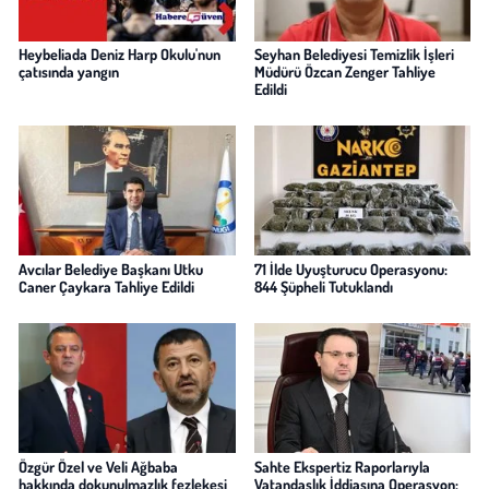
Heybeliada Deniz Harp Okulu'nun
Seyhan Belediyesi Temizlik İşleri
çatısında yangın
Müdürü Özcan Zenger Tahliye
Edildi
Avcılar Belediye Başkanı Utku
71 İlde Uyuşturucu Operasyonu:
Caner Çaykara Tahliye Edildi
844 Şüpheli Tutuklandı
Özgür Özel ve Veli Ağbaba
Sahte Ekspertiz Raporlarıyla
hakkında dokunulmazlık fezlekesi
Vatandaşlık İddiasına Operasyon: