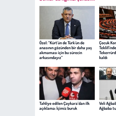
Özel: “Kürt'ün de Türk'ün de
Çocuk Ko
anasının gözünden bir daha yaş
Teklifi'nd
akmaması için bu sürecin
Tekerrürde
arkasındayız”
kaldı
Tahliye edilen Çaykara’dan ilk
Veli Ağba
açıklama: İçimiz buruk
Ağbaba tu