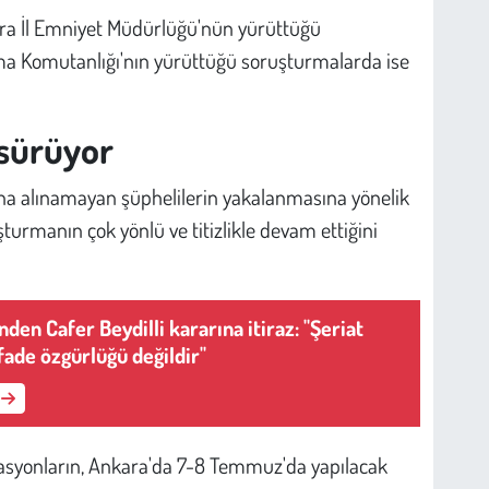
nkara İl Emniyet Müdürlüğü'nün yürüttüğü
ma Komutanlığı'nın yürüttüğü soruşturmalarda ise
 sürüyor
ına alınamayan şüphelilerin yakalanmasına yönelik
urmanın çok yönlü ve titizlikle devam ettiğini
'nden Cafer Beydilli kararına itiraz: "Şeriat
fade özgürlüğü değildir"
rasyonların, Ankara'da 7-8 Temmuz'da yapılacak