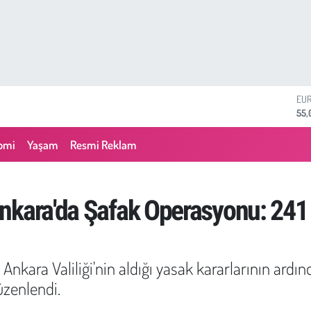
STE
64,
GRA
657
omi
Yaşam
Resmi Reklam
BİS
13.
BIT
64.
nkara'da Şafak Operasyonu: 241 
DO
47,
EU
55,
nkara Valiliği'nin aldığı yasak kararlarının ardı
üzenlendi.