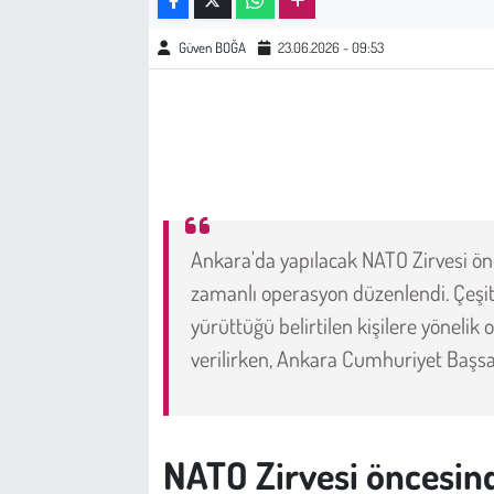
Güven BOĞA
23.06.2026 - 09:53
Çevre
Galeri
Günün İçinden
Vefat İlanları
Ankara'da yapılacak NATO Zirvesi ön
Tarih
zamanlı operasyon düzenlendi. Çeşitli
yürüttüğü belirtilen kişilere yönelik
Hukuk
verilirken, Ankara Cumhuriyet Başsavcı
Tarım
Son Dakika
NATO Zirvesi öncesind