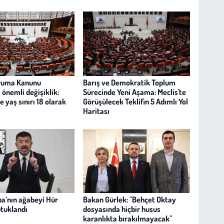
ruma Kanunu
Barış ve Demokratik Toplum
e önemli değişiklik:
Sürecinde Yeni Aşama: Meclis'te
 yaş sınırı 18 olarak
Görüşülecek Teklifin 5 Adımlı Yol
Haritası
ba’nın ağabeyi Hür
Bakan Gürlek: "Behçet Oktay
tuklandı
dosyasında hiçbir husus
karanlıkta bırakılmayacak"