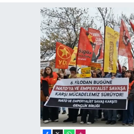
Sağlık
Kadın
Emek
Spor
Çocuk
Kültür Sanat
Bilim - Teknoloji
İnsan Hakları
Hayvan Hakları