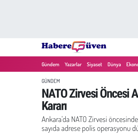
Gündem
Nöbetçi Eczaneler
Yazarlar
Hava Durumu
Dünya
Trafik Durumu
Gündem
Yazarlar
Siyaset
Dünya
Ekon
Siyaset
Süper Lig Puan Durumu ve Fikstür
GÜNDEM
Ekonomi
Tüm Manşetler
NATO Zirvesi Öncesi A
Kararı
Yaşam
Son Dakika Haberleri
Ankara'da NATO Zirvesi öncesinde A
Yerel Haberler
Haber Arşivi
sayıda adrese polis operasyonu d
Eğitim