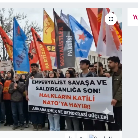
Yü
-
+