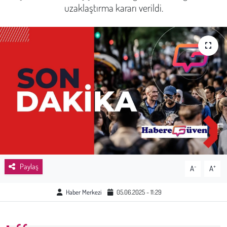
uzaklaştırma kararı verildi.
Sağlık
Kadın
Emek
Spor
Çocuk
Kültür Sanat
Paylaş
-
+
A
A
Bilim - Teknoloji
Haber Merkezi
05.06.2025 - 11:29
İnsan Hakları
Hayvan Hakları