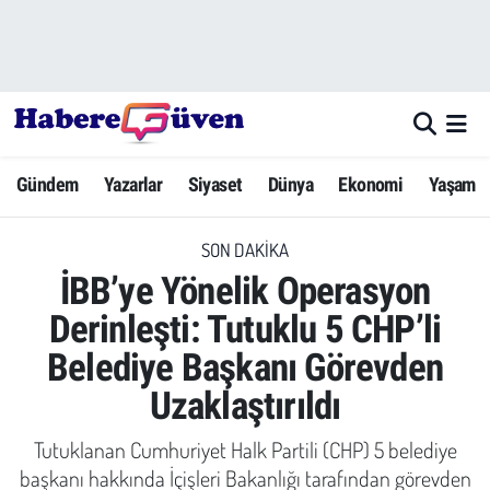
Gündem
Nöbetçi Eczaneler
Yazarlar
Hava Durumu
Gündem
Yazarlar
Siyaset
Dünya
Ekonomi
Yaşam
Dünya
Trafik Durumu
SON DAKIKA
Siyaset
Süper Lig Puan Durumu ve Fikstür
İBB’ye Yönelik Operasyon
Ekonomi
Tüm Manşetler
Derinleşti: Tutuklu 5 CHP’li
Belediye Başkanı Görevden
Yaşam
Son Dakika Haberleri
Uzaklaştırıldı
Yerel Haberler
Haber Arşivi
Tutuklanan Cumhuriyet Halk Partili (CHP) 5 belediye
Eğitim
başkanı hakkında İçişleri Bakanlığı tarafından görevden