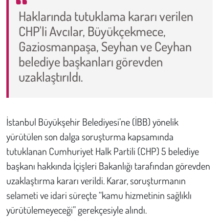
Haklarında tutuklama kararı verilen
Çevre
CHP'li Avcılar, Büyükçekmece,
Gaziosmanpaşa, Seyhan ve Ceyhan
Galeri
belediye başkanları görevden
Günün İçinden
uzaklaştırıldı.
Vefat İlanları
İstanbul Büyükşehir Belediyesi’ne (İBB) yönelik
Tarih
yürütülen son dalga soruşturma kapsamında
Hukuk
tutuklanan Cumhuriyet Halk Partili (CHP) 5 belediye
başkanı hakkında İçişleri Bakanlığı tarafından görevden
Tarım
uzaklaştırma kararı verildi. Karar, soruşturmanın
selameti ve idari süreçte “kamu hizmetinin sağlıklı
Son Dakika
yürütülemeyeceği” gerekçesiyle alındı.