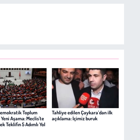
Demokratik Toplum
Tahliye edilen Çaykara’dan ilk
 Yeni Aşama: Meclis'te
açıklama: İçimiz buruk
k Teklifin 5 Adımlı Yol