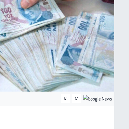
-
+
A
A