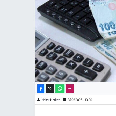
Sağlık
Kadın
Emek
Spor
Çocuk
Kültür Sanat
Bilim - Teknoloji
Haber Merkezi
05.06.2026 - 10:09
İnsan Hakları
Hayvan Hakları