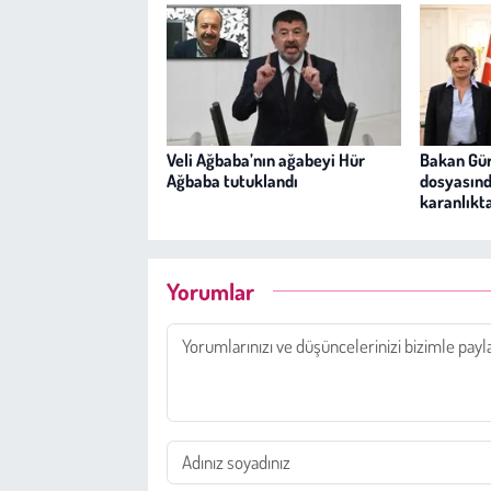
Veli Ağbaba’nın ağabeyi Hür
Bakan Gür
Ağbaba tutuklandı
dosyasınd
karanlıkt
Yorumlar