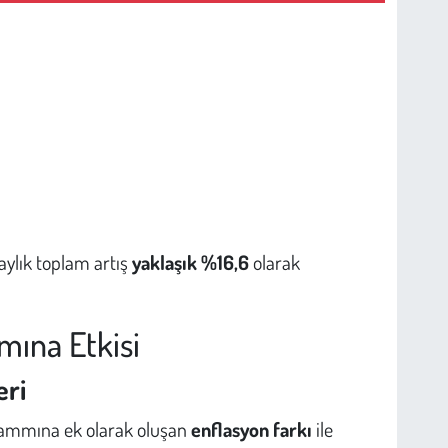
 aylık toplam artış
yaklaşık %16,6
olarak
ına Etkisi
ri
zammına ek olarak oluşan
enflasyon farkı
ile