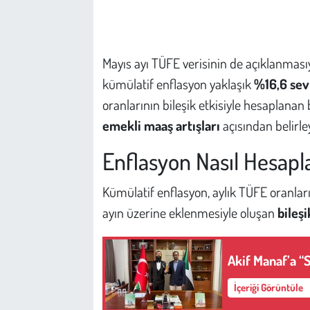
Çevre
Mayıs ayı TÜFE verisinin de açıklanmasıyla
Galeri
kümülatif enflasyon yaklaşık
%16,6 sev
Günün İçinden
oranlarının bileşik etkisiyle hesaplana
emekli maaş artışları
açısından belirley
Vefat İlanları
Enflasyon Nasıl Hesapl
Tarih
Kümülatif enflasyon, aylık TÜFE oranları
Hukuk
ayın üzerine eklenmesiyle oluşan
bileşi
Tarım
Akif Manaf’a “
Son Dakika
İçeriği Görüntüle