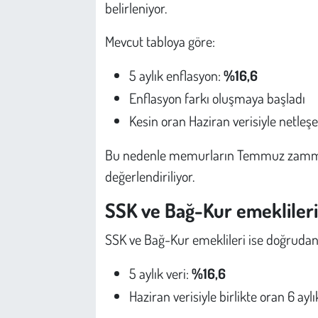
belirleniyor.
Mevcut tabloya göre:
5 aylık enflasyon:
%16,6
Enflasyon farkı oluşmaya başladı
Kesin oran Haziran verisiyle netleş
Bu nedenle memurların Temmuz zammında
değerlendiriliyor.
SSK ve Bağ-Kur emeklileri
SSK ve Bağ-Kur emeklileri ise doğrudan 
5 aylık veri:
%16,6
Haziran verisiyle birlikte oran 6 a