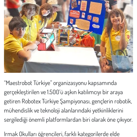
Çevre
Galeri
Günün İçinden
Vefat İlanları
Tarih
“Maestrobot Türkiye” organizasyonu kapsamında
gerçekleştirilen ve 1.500’ü aşkın katılımcıyı bir araya
Hukuk
getiren Robotex Türkiye Şampiyonası, gençlerin robotik,
Tarım
mühendislik ve teknoloji alanlarındaki yetkinliklerini
sergilediği önemli platformlardan biri olarak öne çıkıyor.
Son Dakika
Irmak Okulları öğrencileri, farklı kategorilerde elde