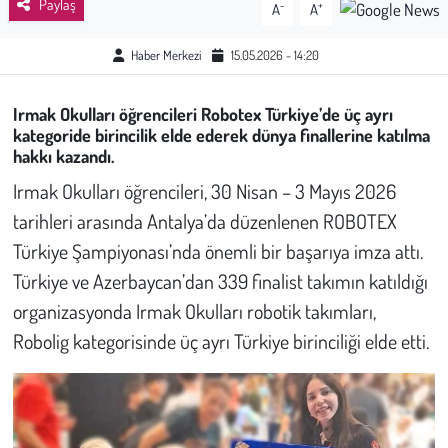
Paylaş
-
+
A
A
Sağlık
Haber Merkezi
15.05.2026 - 14:20
Kadın
Irmak Okulları öğrencileri Robotex Türkiye’de üç ayrı
kategoride birincilik elde ederek dünya finallerine katılma
Emek
hakkı kazandı.
Irmak Okulları öğrencileri, 30 Nisan – 3 Mayıs 2026
Spor
tarihleri arasında Antalya’da düzenlenen ROBOTEX
Çocuk
Türkiye Şampiyonası’nda önemli bir başarıya imza attı.
Türkiye ve Azerbaycan’dan 339 finalist takımın katıldığı
Kültür Sanat
organizasyonda Irmak Okulları robotik takımları,
Robolig kategorisinde üç ayrı Türkiye birinciliği elde etti.
Bilim - Teknoloji
İnsan Hakları
Hayvan Hakları