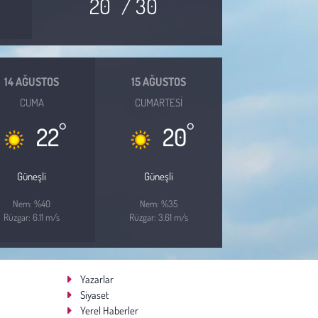
20
/ 30
14 AĞUSTOS
15 AĞUSTOS
CUMA
CUMARTESI
°
°
22
20
Güneşli
Güneşli
Nem: %40
Nem: %35
Rüzgar: 6.11 m/s
Rüzgar: 3.61 m/s
Yazarlar
Siyaset
Yerel Haberler