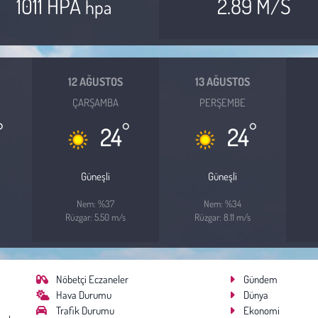
1011 HPA
2.89 M/S
hpa
12 AĞUSTOS
13 AĞUSTOS
ÇARŞAMBA
PERŞEMBE
°
°
°
24
24
Güneşli
Güneşli
Nem: %37
Nem: %34
Rüzgar: 5.50 m/s
Rüzgar: 8.11 m/s
Nöbetçi Eczaneler
Gündem
Hava Durumu
Dünya
Trafik Durumu
Ekonomi