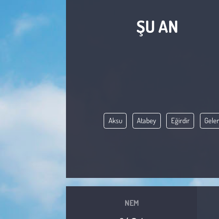
Sağlık
ŞU AN
Kadın
Emek
Spor
Çocuk
Aksu
Atabey
Eğirdir
Gele
Kültür Sanat
Bilim - Teknoloji
İnsan Hakları
NEM
Hayvan Hakları