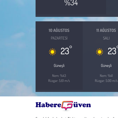
%34
Çevre
Galeri
10 AĞUSTOS
11 AĞUSTOS
PAZARTESI
SALI
Günün İçinden
°
23
23
Vefat İlanları
Güneşli
Güneşli
Tarih
Nem: %43
Nem: %41
Hukuk
Rüzgar: 5.61 m/s
Rüzgar: 5.00 m/s
Tarım
Son Dakika