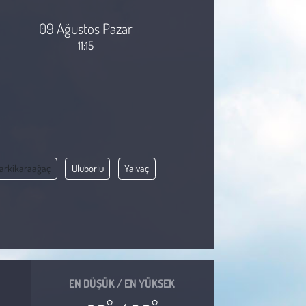
09 Ağustos Pazar
11:15
arkikaraağaç
Uluborlu
Yalvaç
EN DÜŞÜK / EN YÜKSEK
°
°