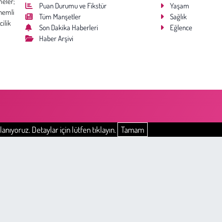
meler;
Puan Durumu ve Fikstür
Yaşam
nemli
Tüm Manşetler
Sağlık
cilik
Son Dakika Haberleri
Eğlence
Haber Arşivi
anıyoruz. Detaylar için lütfen tıklayın.
Tamam