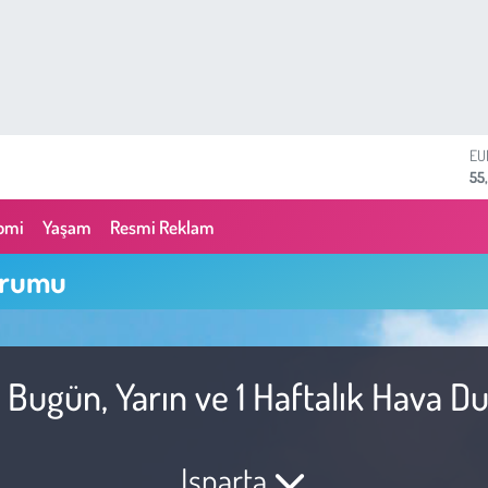
EU
55
ST
64
omi
Yaşam
Resmi Reklam
GR
66
urumu
Bİ
13
BI
64
DO
 Bugün, Yarın ve 1 Haftalık Hava 
47
Isparta