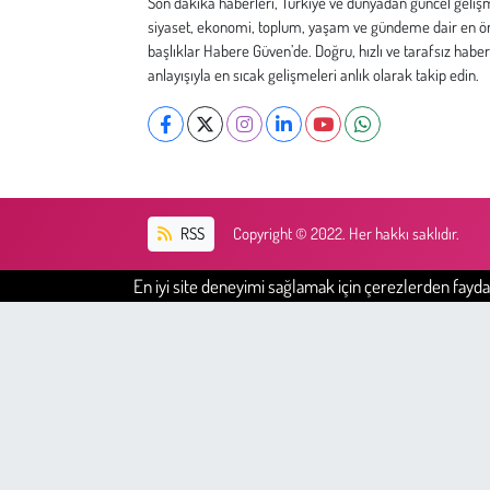
Son dakika haberleri, Türkiye ve dünyadan güncel geliş
Kent
siyaset, ekonomi, toplum, yaşam ve gündeme dair en ö
başlıklar Habere Güven’de. Doğru, hızlı ve tarafsız haber
Eğlence
anlayışıyla en sıcak gelişmeleri anlık olarak takip edin.
RSS
Copyright © 2022. Her hakkı saklıdır.
En iyi site deneyimi sağlamak için çerezlerden faydal