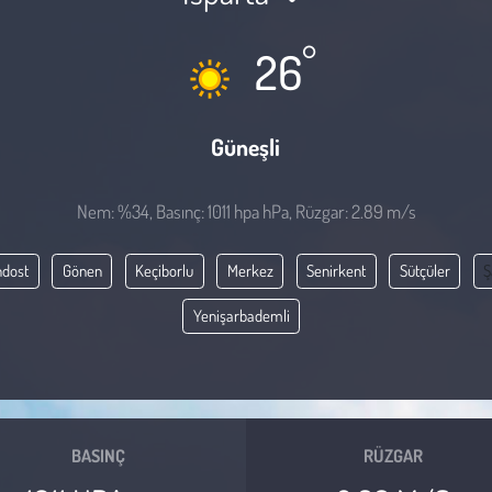
°
26
Güneşli
Nem: %34, Basınç: 1011 hpa hPa, Rüzgar: 2.89 m/s
ndost
Gönen
Keçiborlu
Merkez
Senirkent
Sütçüler
Ş
Yenişarbademli
BASINÇ
RÜZGAR