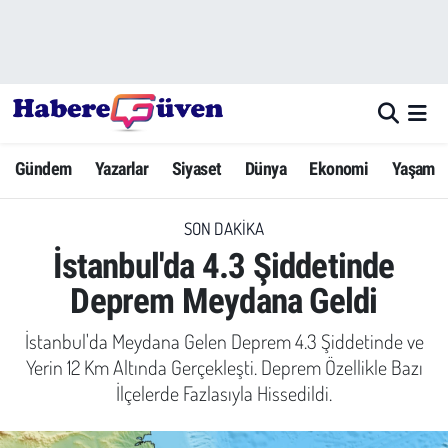
Gündem
Nöbetçi Eczaneler
Yazarlar
Hava Durumu
Gündem
Yazarlar
Siyaset
Dünya
Ekonomi
Yaşam
Dünya
Trafik Durumu
SON DAKIKA
Siyaset
Süper Lig Puan Durumu ve Fikstür
İstanbul'da 4.3 Şiddetinde
Ekonomi
Tüm Manşetler
Deprem Meydana Geldi
Yaşam
Son Dakika Haberleri
İstanbul'da Meydana Gelen Deprem 4.3 Şiddetinde ve
Yerin 12 Km Altında Gerçekleşti. Deprem Özellikle Bazı
Yerel Haberler
Haber Arşivi
İlçelerde Fazlasıyla Hissedildi.
Eğitim