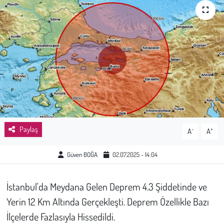
Sağlık
Kadın
Emek
Spor
Çocuk
Paylaş
-
+
A
A
Kültür Sanat
Güven BOĞA
02.07.2025 - 14:04
Bilim - Teknoloji
İstanbul'da Meydana Gelen Deprem 4.3 Şiddetinde ve
İnsan Hakları
Yerin 12 Km Altında Gerçekleşti. Deprem Özellikle Bazı
İlçelerde Fazlasıyla Hissedildi.
Hayvan Hakları