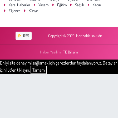
Yerel Haberler
Yaşam
Eğitim
Sağlık
Kadın
Eğlence
Künye
RSS
Copyright © 2022. Her hakkı saklıdır.
Haber Yazılımı:
TE Bilişim
En iyi site deneyimi sağlamak için çerezlerden faydalanıyoruz. Detaylar
için lütfen tıklayın.
Tamam