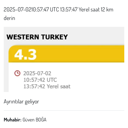
2025-07-0210:57:47 UTC 13:57:47 Yerel saat 12 km
Çevre
derin
Galeri
Günün İçinden
Vefat İlanları
Tarih
Hukuk
Ayrıntılar geliyor
Tarım
Son Dakika
Muhabir:
Güven BOĞA