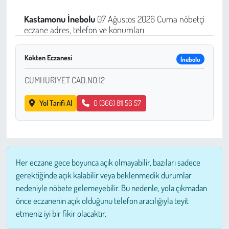
Sağlık
Kastamonu
İnebolu
07 Ağustos 2026 Cuma nöbetçi
eczane adres, telefon ve konumları
Kadın
Kökten Eczanesi
İnebolu
Emek
CUMHURIYET CAD.NO:12
Spor
Yol Tarifi Al
0 (366) 811 56 57
Çocuk
Kültür Sanat
Her eczane gece boyunca açık olmayabilir, bazıları sadece
Bilim - Teknoloji
gerektiğinde açık kalabilir veya beklenmedik durumlar
nedeniyle nöbete gelemeyebilir. Bu nedenle, yola çıkmadan
İnsan Hakları
önce eczanenin açık olduğunu telefon aracılığıyla teyit
etmeniz iyi bir fikir olacaktır.
Hayvan Hakları