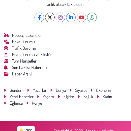
Kent
anlık olarak takip edin.
Eğlence
Nöbetçi Eczaneler
Hava Durumu
Trafik Durumu
Puan Durumu ve Fikstür
Tüm Manşetler
Son Dakika Haberleri
Haber Arşivi
Gündem
Yazarlar
Dünya
Siyaset
Ekonomi
Yerel Haberler
Yaşam
Eğitim
Sağlık
Kadın
Eğlence
Künye
RSS
Copyright © 2022. Her hakkı saklıdır.