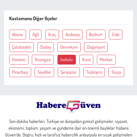
Çevre
Kastamonu Diğer İlçeler
Galeri
Abana
Ağli
Araç
Azdavay
Bozkurt
Cide
Günün İçinden
Çatalzeytin
Daday
Devrekani
Doğanyurt
Hanönü
İhsangazi
İnebolu
Küre
Merkez
Vefat İlanları
Pinarbaşi
Seydiler
Şenpazar
Taşköprü
Tosya
Tarih
Hukuk
Tarım
Son dakika haberleri, Türkiye ve dünyadan güncel gelişmeler; siyaset,
Son Dakika
ekonomi, toplum, yaşam ve gündeme dair en önemli başlıklar Habere
Güven’de. Doğru, hızlı ve tarafsız habercilik anlayışıyla en sıcak gelişmeleri