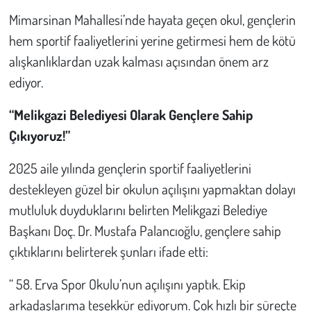
Mimarsinan Mahallesi’nde hayata geçen okul, gençlerin
Çevre
hem sportif faaliyetlerini yerine getirmesi hem de kötü
alışkanlıklardan uzak kalması açısından önem arz
Galeri
ediyor.
Günün İçinden
“Melikgazi Belediyesi Olarak Gençlere Sahip
Çıkıyoruz!”
Vefat İlanları
2025 aile yılında gençlerin sportif faaliyetlerini
Tarih
destekleyen güzel bir okulun açılışını yapmaktan dolayı
mutluluk duyduklarını belirten Melikgazi Belediye
Hukuk
Başkanı Doç. Dr. Mustafa Palancıoğlu, gençlere sahip
Tarım
çıktıklarını belirterek şunları ifade etti:
Son Dakika
“ 58. Erva Spor Okulu’nun açılışını yaptık. Ekip
arkadaşlarıma teşekkür ediyorum. Çok hızlı bir süreçte