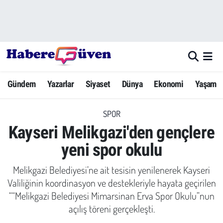
Gündem
Nöbetçi Eczaneler
Yazarlar
Hava Durumu
Gündem
Yazarlar
Siyaset
Dünya
Ekonomi
Yaşam
Dünya
Trafik Durumu
SPOR
Siyaset
Süper Lig Puan Durumu ve Fikstür
Kayseri Melikgazi'den gençlere
Ekonomi
Tüm Manşetler
yeni spor okulu
Yaşam
Son Dakika Haberleri
Melikgazi Belediyesi’ne ait tesisin yenilenerek Kayseri
Valiliğinin koordinasyon ve destekleriyle hayata geçirilen
Yerel Haberler
Haber Arşivi
““Melikgazi Belediyesi Mimarsinan Erva Spor Okulu”nun
açılış töreni gerçekleşti.
Eğitim