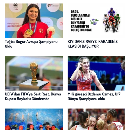
Tuğba Bugur Avrupa Şampiyonu
KIYIDAN ZİRVEYE, KARADENİZ
Oldu
KLASİĞİ BAŞLIYOR
UEFA'dan FIFA'ya Sert Rest: Dünya
Milli güreşçi Özdenur Özmez, U17
Kupası Boykotu Gündemde
Dünya Şampiyonu oldu