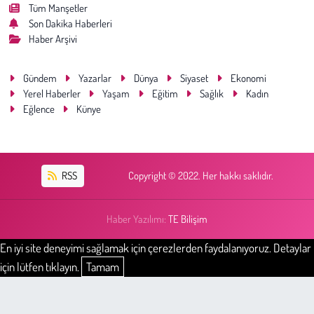
Tüm Manşetler
Son Dakika Haberleri
Haber Arşivi
Gündem
Yazarlar
Dünya
Siyaset
Ekonomi
Yerel Haberler
Yaşam
Eğitim
Sağlık
Kadın
Eğlence
Künye
RSS
Copyright © 2022. Her hakkı saklıdır.
Haber Yazılımı:
TE Bilişim
En iyi site deneyimi sağlamak için çerezlerden faydalanıyoruz. Detaylar
için lütfen tıklayın.
Tamam