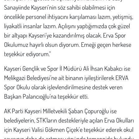
Sanayiinde Kayseri’nin söz sahibi olabilmesi için
öncelikle personel ihtiyacını karşılaması lazım, yetişmiş,
liyakatli insanlar lazım. Açılışını yaptığımızda çok güzel
bir altyapı Kayseri’ye kazandırılmış olacak. Erva Spor
Okulumuz hayırlı olsun diyorum. Emeği geçen herkese
teşekkür ediyorum.”
Kayseri Gençlik ve Spor İl Müdürü Ali İhsan Kabakcı ise
Melikgazi Belediyesi’ne ait binanın iyileştirilerek ERVA
Spor Okulu olarak işlevlendirilmesine destek veren
Başkan Palancıoğlu’na teşekkür etti.
AK Parti Kayseri Milletvekili Şaban Çopuroğlu ise
belediyelerin, STK'ların destekleriyle açılan Erva Okulları
için Kayseri Valisi Gökmen Çiçek'e teşekkür ederek okul
sayısının daha da artması yönünde temennide bulundu.