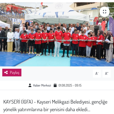
Sağlık
Kadın
Emek
Spor
Çocuk
Paylaş
-
+
A
A
Kültür Sanat
Haber Merkezi
01.08.2025 - 09:15
Bilim - Teknoloji
İnsan Hakları
KAYSERİ (İGFA) - Kayseri Melikgazi Belediyesi, gençliğe
yönelik yatırımlarına bir yenisini daha ekledi…
Hayvan Hakları