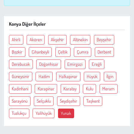
Kent
Eğlence
Konya Diğer İlçeler
Ahirli
Akören
Akşehir
Altinekin
Beyşehir
Bozkir
Cihanbeyli
Çeltik
Çumra
Derbent
Derebucak
Doğanhisar
Emirgazi
Ereğli
Güneysinir
Hadim
Halkapinar
Hüyük
İlgin
Kadinhani
Karapinar
Karatay
Kulu
Meram
Sarayönü
Selçuklu
Seydişehir
Taşkent
Tuzlukçu
Yalihüyük
Yunak