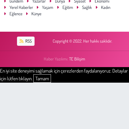
Gündem
Yazarlar
Dünya
Siyaset
Ekonomi
Yerel Haberler
Yaşam
Eğitim
Sağlık
Kadın
Eğlence
Künye
RSS
Copyright © 2022. Her hakkı saklıdır.
Haber Yazılımı:
TE Bilişim
En iyi site deneyimi sağlamak için çerezlerden faydalanıyoruz. Detaylar
için lütfen tıklayın.
Tamam