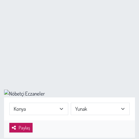
Sağlık
Kadın
Emek
Spor
Çocuk
Kültür Sanat
Bilim - Teknoloji
İnsan Hakları
Paylaş
Hayvan Hakları