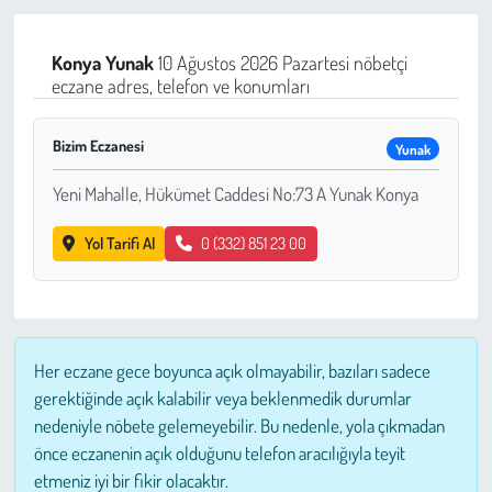
Çevre
Konya
Yunak
10 Ağustos 2026 Pazartesi nöbetçi
eczane adres, telefon ve konumları
Galeri
Bizim Eczanesi
Yunak
Günün İçinden
Yeni Mahalle, Hükümet Caddesi No:73 A Yunak Konya
Vefat İlanları
Yol Tarifi Al
0 (332) 851 23 00
Tarih
Hukuk
Her eczane gece boyunca açık olmayabilir, bazıları sadece
Tarım
gerektiğinde açık kalabilir veya beklenmedik durumlar
nedeniyle nöbete gelemeyebilir. Bu nedenle, yola çıkmadan
Son Dakika
önce eczanenin açık olduğunu telefon aracılığıyla teyit
etmeniz iyi bir fikir olacaktır.