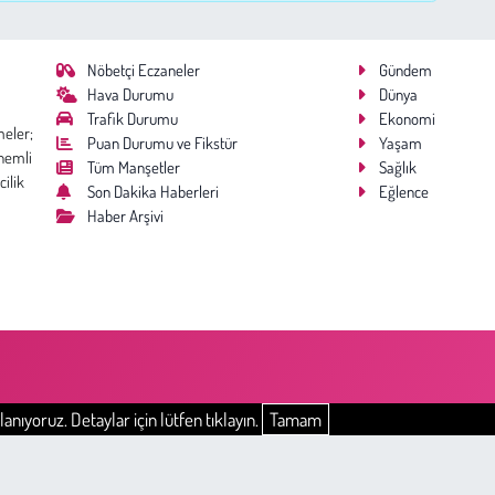
Nöbetçi Eczaneler
Gündem
Hava Durumu
Dünya
Trafik Durumu
Ekonomi
meler;
Puan Durumu ve Fikstür
Yaşam
nemli
Tüm Manşetler
Sağlık
cilik
Son Dakika Haberleri
Eğlence
Haber Arşivi
anıyoruz. Detaylar için lütfen tıklayın.
Tamam