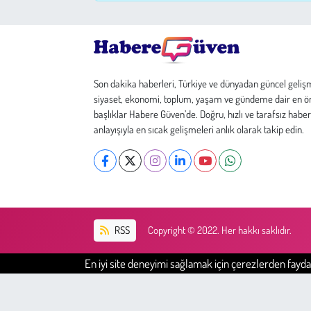
Çevre
Galeri
Son dakika haberleri, Türkiye ve dünyadan güncel geliş
siyaset, ekonomi, toplum, yaşam ve gündeme dair en ö
Günün İçinden
başlıklar Habere Güven’de. Doğru, hızlı ve tarafsız haber
anlayışıyla en sıcak gelişmeleri anlık olarak takip edin.
Vefat İlanları
Tarih
Hukuk
RSS
Copyright © 2022. Her hakkı saklıdır.
Tarım
En iyi site deneyimi sağlamak için çerezlerden faydal
Son Dakika