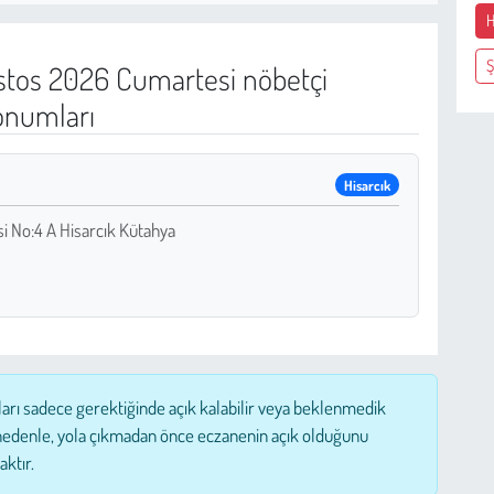
H
Ş
tos 2026 Cumartesi nöbetçi
onumları
Hisarcık
 No:4 A Hisarcık Kütahya
ları sadece gerektiğinde açık kalabilir veya beklenmedik
nedenle, yola çıkmadan önce eczanenin açık olduğunu
aktır.