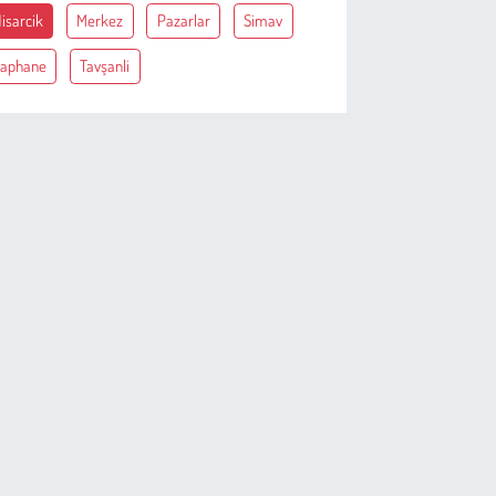
isarcik
Merkez
Pazarlar
Simav
aphane
Tavşanli