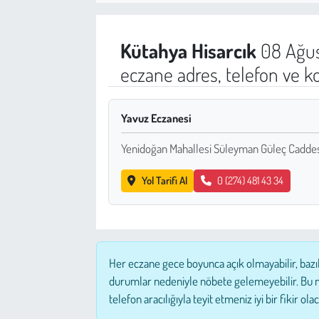
Sağlık
Kütahya
Hisarcık
08 Ağus
Kadın
eczane adres, telefon ve k
Emek
Yavuz Eczanesi
Spor
Yenidoğan Mahallesi Süleyman Güleç Caddesi
Çocuk
Yol Tarifi Al
0 (274) 481 43 34
Kültür Sanat
Bilim - Teknoloji
Her eczane gece boyunca açık olmayabilir, bazı
İnsan Hakları
durumlar nedeniyle nöbete gelemeyebilir. Bu 
telefon aracılığıyla teyit etmeniz iyi bir fikir olac
Hayvan Hakları