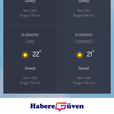
Güneşli
Güneşli
Nem: %42
Nem: %41
Rüzgar: 7.19 m/s
Rüzgar: 8.61 m/s
14 AĞUSTOS
15 AĞUSTOS
CUMA
CUMARTESI
°
°
22
21
Güneşli
Güneşli
Nem: %39
Nem: %44
Rüzgar: 7.81 m/s
Rüzgar: 4.19 m/s