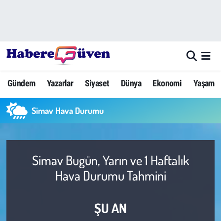
Gündem
Nöbetçi Eczaneler
Yazarlar
Hava Durumu
Gündem
Yazarlar
Siyaset
Dünya
Ekonomi
Yaşam
Dünya
Trafik Durumu
Simav Hava Durumu
Siyaset
Süper Lig Puan Durumu ve Fikstür
Ekonomi
Tüm Manşetler
Simav Bugün, Yarın ve 1 Haftalık
Yaşam
Son Dakika Haberleri
Hava Durumu Tahmini
Yerel Haberler
Haber Arşivi
ŞU AN
Eğitim