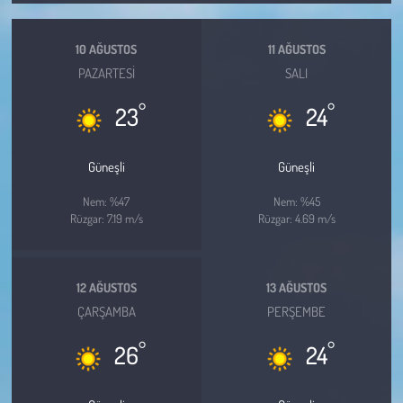
Kent
10 AĞUSTOS
11 AĞUSTOS
Eğlence
PAZARTESI
SALI
°
°
23
24
Güneşli
Güneşli
Nem: %47
Nem: %45
Rüzgar: 7.19 m/s
Rüzgar: 4.69 m/s
12 AĞUSTOS
13 AĞUSTOS
ÇARŞAMBA
PERŞEMBE
°
°
26
24