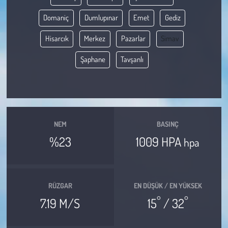
Domaniç
Dumlupınar
Emet
Gediz
Çevre
Hisarcık
Merkez
Pazarlar
Simav
Galeri
Şaphane
Tavşanlı
Günün İçinden
Vefat İlanları
NEM
BASINÇ
Tarih
%23
1009 HPA
hpa
Hukuk
Tarım
RÜZGAR
EN DÜŞÜK / EN YÜKSEK
°
°
7.19 M/S
15
/ 32
Son Dakika