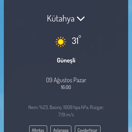
Sağlık
Kütahya
Kadın
°
31
Emek
Spor
Güneşli
Çocuk
09 Ağustos Pazar
Kültür Sanat
16:00
Bilim - Teknoloji
Nem: %23, Basınç: 1009 hpa hPa, Rüzgar:
7.19 m/s
İnsan Hakları
Altıntaş
Aslanapa
Çavdarhisar
Hayvan Hakları