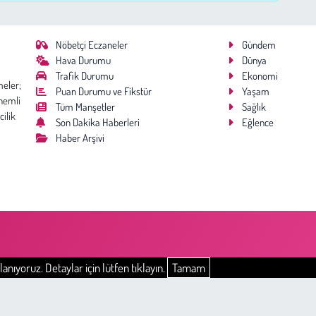
Nöbetçi Eczaneler
Gündem
Hava Durumu
Dünya
Trafik Durumu
Ekonomi
meler;
Puan Durumu ve Fikstür
Yaşam
nemli
Tüm Manşetler
Sağlık
cilik
Son Dakika Haberleri
Eğlence
Haber Arşivi
anıyoruz. Detaylar için lütfen tıklayın.
Tamam