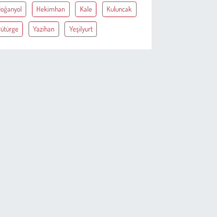
oğanyol
Hekimhan
Kale
Kuluncak
ütürge
Yazihan
Yeşilyurt