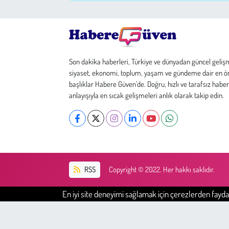
Çevre
Galeri
Son dakika haberleri, Türkiye ve dünyadan güncel geliş
siyaset, ekonomi, toplum, yaşam ve gündeme dair en ö
Günün İçinden
başlıklar Habere Güven’de. Doğru, hızlı ve tarafsız haber
anlayışıyla en sıcak gelişmeleri anlık olarak takip edin.
Vefat İlanları
Tarih
Hukuk
RSS
Copyright © 2022. Her hakkı saklıdır.
Tarım
En iyi site deneyimi sağlamak için çerezlerden faydal
Son Dakika