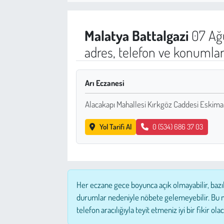
Sağlık
Malatya
Battalgazi
07 Ağ
Kadın
adres, telefon ve konumlar
Emek
Arı Eczanesi
Spor
Alacakapı Mahallesi Kırkgöz Caddesi Eskimala
Çocuk
Yol Tarifi Al
0 (534) 686 37 03
Kültür Sanat
Bilim - Teknoloji
Her eczane gece boyunca açık olmayabilir, bazı
İnsan Hakları
durumlar nedeniyle nöbete gelemeyebilir. Bu 
telefon aracılığıyla teyit etmeniz iyi bir fikir olac
Hayvan Hakları