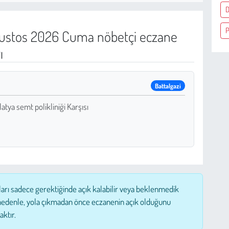
D
P
ustos 2026 Cuma nöbetçi eczane
ı
Battalgazi
tya semt polikliniği Karşısı
ları sadece gerektiğinde açık kalabilir veya beklenmedik
nedenle, yola çıkmadan önce eczanenin açık olduğunu
aktır.