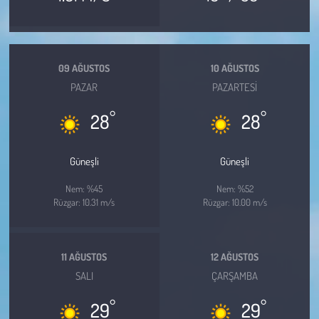
Kent
Eğlence
09 AĞUSTOS
10 AĞUSTOS
PAZAR
PAZARTESI
°
°
28
28
Güneşli
Güneşli
Nem: %45
Nem: %52
Rüzgar: 10.31 m/s
Rüzgar: 10.00 m/s
11 AĞUSTOS
12 AĞUSTOS
SALI
ÇARŞAMBA
°
°
29
29