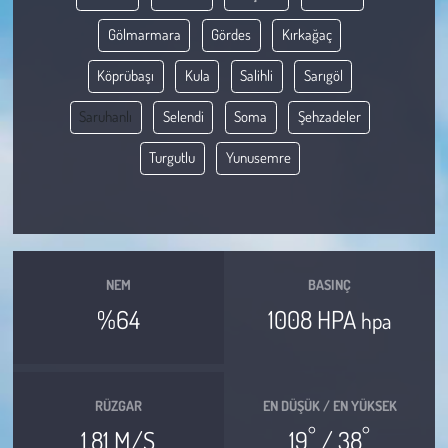
Gölmarmara
Gördes
Kırkağaç
Çevre
Köprübaşı
Kula
Salihli
Sarıgöl
Galeri
Saruhanlı
Selendi
Soma
Şehzadeler
Günün İçinden
Turgutlu
Yunusemre
Vefat İlanları
Tarih
NEM
BASINÇ
Hukuk
%64
1008 HPA
hpa
Tarım
Son Dakika
RÜZGAR
EN DÜŞÜK / EN YÜKSEK
°
°
1.81 M/S
19
/ 38