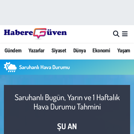
Gündem
Nöbetçi Eczaneler
Yazarlar
Hava Durumu
Gündem
Yazarlar
Siyaset
Dünya
Ekonomi
Yaşam
Dünya
Trafik Durumu
Saruhanlı Hava Durumu
Siyaset
Süper Lig Puan Durumu ve Fikstür
Ekonomi
Tüm Manşetler
Saruhanlı Bugün, Yarın ve 1 Haftalık
Yaşam
Son Dakika Haberleri
Hava Durumu Tahmini
Yerel Haberler
Haber Arşivi
ŞU AN
Eğitim