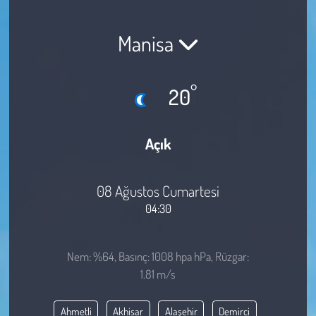
Sağlık
Manisa
Kadın
°
20
Emek
Spor
Açık
Çocuk
08 Ağustos Cumartesi
Kültür Sanat
04:30
Bilim - Teknoloji
Nem: %64, Basınç: 1008 hpa hPa, Rüzgar:
1.81 m/s
İnsan Hakları
Ahmetli
Akhisar
Alaşehir
Demirci
Hayvan Hakları