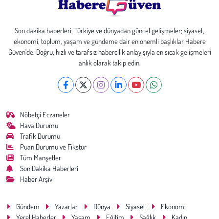
Son dakika haberleri, Türkiye ve dünyadan güncel gelişmeler; siyaset,
ekonomi, toplum, yaşam ve gündeme dair en önemli başlıklar Habere
Güven’de. Doğru, hızlı ve tarafsız habercilik anlayışıyla en sıcak gelişmeleri
anlık olarak takip edin.
Nöbetçi Eczaneler
Hava Durumu
Trafik Durumu
Puan Durumu ve Fikstür
Tüm Manşetler
Son Dakika Haberleri
Haber Arşivi
Gündem
Yazarlar
Dünya
Siyaset
Ekonomi
Yerel Haberler
Yaşam
Eğitim
Sağlık
Kadın