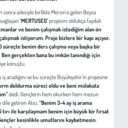
sonra ailesiyle birlikte Mersin’e gelen Beyza
i sağlayan
‘MERTUSEG’
projesini oldukça faydalı
manlar ve benim çalışmak istediğim alan ön
çalışmak istiyorum. Proje bizlere bir kapı açıyor.
O süreçte benim ders çalışma veya başka bir
. Ben gerçekten bana bu imkân tanındığı için
iye konuştu.
 iş aradığını ve bu süreçte Büyükşehir’in projesine
form doldurma süreci oldu ve beni mülakata
dım”
dedi. Gençlerin hem okurken hem mezun
dile getiren Atıcı,
“Benim 3-4 ay iş arama
rı ile karşılaşmam benim için büyük bir fırsat
ençler kesinlikle umutlarını kaybetmesin.