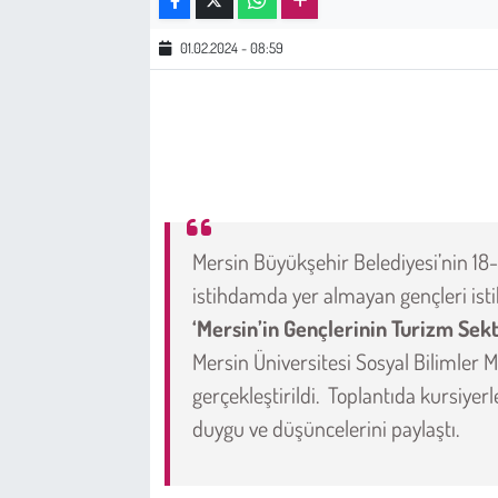
01.02.2024 - 08:59
Çevre
Galeri
Günün İçinden
Vefat İlanları
Mersin Büyükşehir Belediyesi’nin 1
Tarih
istihdamda yer almayan gençleri ist
‘Mersin’in Gençlerinin Turizm Sekt
Hukuk
Mersin Üniversitesi Sosyal Bilimler 
gerçekleştirildi. Toplantıda kursiyerler
Tarım
duygu ve düşüncelerini paylaştı.
Son Dakika