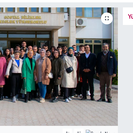
Yü
-
+