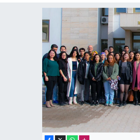
Sağlık
Kadın
Emek
Spor
Çocuk
Kültür Sanat
Bilim - Teknoloji
İnsan Hakları
Hayvan Hakları