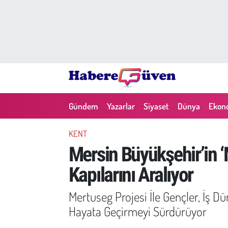
Gündem
Nöbetçi Eczaneler
Yazarlar
Hava Durumu
Dünya
Trafik Durumu
Gündem
Yazarlar
Siyaset
Dünya
Ekon
Siyaset
Süper Lig Puan Durumu ve Fikstür
KENT
Ekonomi
Tüm Manşetler
Mersin Büyükşehir’in ‘
Kapılarını Aralıyor
Yaşam
Son Dakika Haberleri
Mertuseg Projesi İle Gençler, İş D
Yerel Haberler
Haber Arşivi
Hayata Geçirmeyi Sürdürüyor
Eğitim