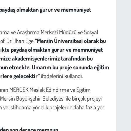
te paydaş olmaktan gurur ve memnuniyet
ulama ve Araştırma Merkezi Müdürü ve Sosyal
f. Dr. İlhan Ege
“Mersin Üniversitesi olarak bu
irlikte paydaş olmaktan gurur ve memnuniyet
mize akademisyenlerimiz tarafından bu
mnun etmekte. Umarım bu proje sonunda eğitim
erlere gelecektir”
ifadelerini kullandı.
mının MERCEK Meslek Edindirme ve Eğitim
Mersin Büyükşehir Belediyesi ile birçok projeyi
im ve istihdama yönelik projelerde daha fazla yer
ojeden son derece memnun