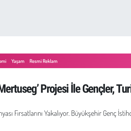
omi
Yaşam
Resmi Reklam
Mertuseg’ Projesi İle Gençler, T
ünyası Fırsatlarını Yakalıyor. Büyükşehir Genç İst