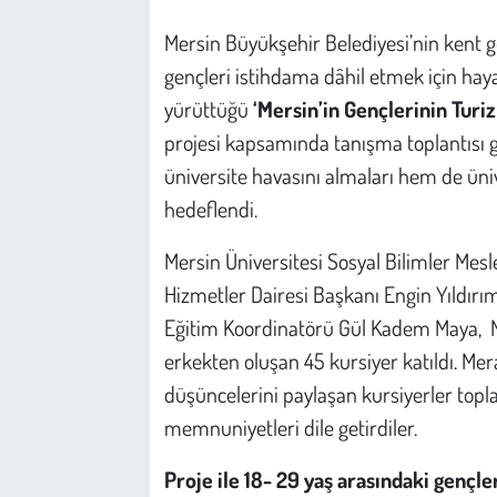
Kent
Mersin Büyükşehir Belediyesi’nin kent 
Eğlence
gençleri istihdama dâhil etmek için hayata
yürüttüğü
‘Mersin’in Gençlerinin Tur
projesi kapsamında tanışma toplantısı ge
üniversite havasını almaları hem de üni
hedeflendi.
Mersin Üniversitesi Sosyal Bilimler Mes
Hizmetler Dairesi Başkanı Engin Yıldır
Eğitim Koordinatörü Gül Kadem Maya, Mer
erkekten oluşan 45 kursiyer katıldı. Mera
düşüncelerini paylaşan kursiyerler toplan
memnuniyetleri dile getirdiler.
Proje ile 18- 29 yaş arasındaki gençl