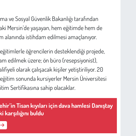
ışma ve Sosyal Güvenlik Bakanlığı tarafından
ndaki Mersin’de yaşayan, hem eğitimde hem de
m alanında istihdam edilmesi amaçlanıyor.
 eğitimlerle öğrencilerin desteklendiği projede,
m edilmek üzere; ön büro (resepsiyonist),
fiyeli olarak çalışacak kişiler yetiştiriliyor. 20
eğitim sonunda kursiyerler Mersin Üniversitesi
tim Sertifikasına sahip olacaklar.
ir’in Tisan kıyıları için dava hamlesi Danıştay
i karşılığını buldu