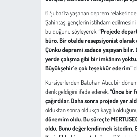
6 Şubat’ta yaşanan deprem felaketinden 
Şahintaş, gençlerin istihdam edilmesin
bulduğunu söyleyerek,
“Projede depart
büro. Bir otelde resepsiyonist olarak 
Çünkü depremi sadece yaşayan bilir. 
yerde çalışma gibi bir imkânım yoktu
Büyükşehir’e çok teşekkür ederim”
d
Kursiyerlerden Batuhan Atıcı, bir dönem
denk geldiğini ifade ederek,
“Önce bir 
çağırdılar. Daha sonra projede yer al
olduktan sonra oldukça kaygılı olduğunu 
dönemim oldu. Bu süreçte MERTUSEG tı
oldu. Bunu değerlendirmek istedim.
G