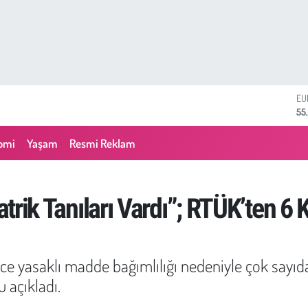
ST
64
GR
64
omi
Yaşam
Resmi Reklam
Bİ
13
BI
64
yatrik Tanıları Vardı”; RTÜK’ten 6 
DO
47
EU
55
nce yasaklı madde bağımlılığı nedeniyle çok sayıda
 açıkladı.