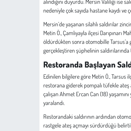
alındığını duyurdu. Mersin Valiliği ise s
Kent
nedeniyle çok sayıda hastane kaydı ve çeş
Eğlence
Mersin’de yaşanan silahlı saldırılar zin
Metin Ö., Çamlıyayla ilçesi Darıpınarı M
öldürdükten sonra otomobille Tarsus’a geç
gerçekleştiren şüphelinin saldırılarında t
Restoranda Başlayan Saldı
Edinilen bilgilere göre Metin Ö., Tarsus 
restorana giderek pompalı tüfekle ateş a
çalışan Ahmet Ercan Can (18) yaşamını yi
yaralandı.
Restorandaki saldırının ardından otomo
rastgele ateş açmayı sürdürdüğü belirtil