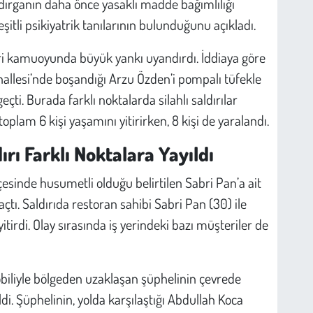
aldırganın daha önce yasaklı madde bağımlılığı
itli psikiyatrik tanılarının bulunduğunu açıkladı.
ciri kamuoyunda büyük yankı uyandırdı. İddiaya göre
ahallesi’nde boşandığı Arzu Özden’i pompalı tüfekle
ti. Burada farklı noktalarda silahlı saldırılar
oplam 6 kişi yaşamını yitirirken, 8 kişi de yaralandı.
rı Farklı Noktalara Yayıldı
ilçesinde husumetli olduğu belirtilen Sabri Pan’a ait
çtı. Saldırıda restoran sahibi Sabri Pan (30) ile
tirdi. Olay sırasında iş yerindeki bazı müşteriler de
biliyle bölgeden uzaklaşan şüphelinin çevrede
di. Şüphelinin, yolda karşılaştığı Abdullah Koca