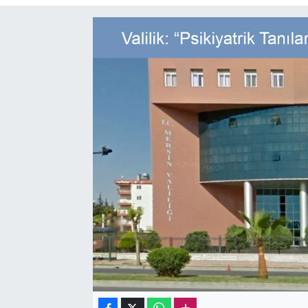
Sağlık
Kadın
Emek
Spor
Çocuk
Kültür Sanat
Bilim - Teknoloji
İnsan Hakları
Hayvan Hakları