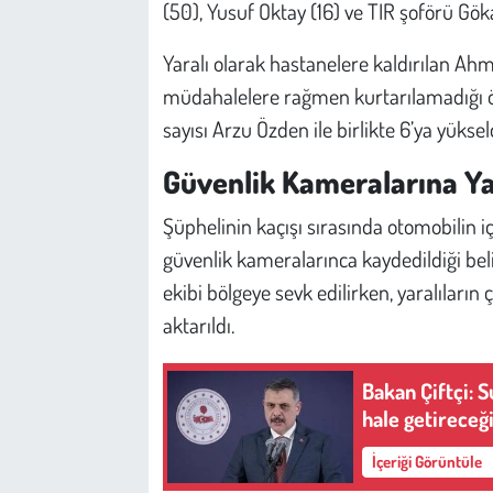
(50), Yusuf Oktay (16) ve TIR şoförü Göka
Yaralı olarak hastanelere kaldırılan Ah
müdahalelere rağmen kurtarılamadığı öğr
sayısı Arzu Özden ile birlikte 6’ya yükseld
Güvenlik Kameralarına Ya
Şüphelinin kaçışı sırasında otomobilin i
güvenlik kameralarınca kaydedildiği belir
ekibi bölgeye sevk edilirken, yaralıların
aktarıldı.
Bakan Çiftçi: 
hale getireceğ
İçeriği Görüntüle