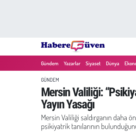
Gündem
Nöbetçi Eczaneler
Yazarlar
Hava Durumu
Dünya
Trafik Durumu
Gündem
Yazarlar
Siyaset
Dünya
Ekon
Siyaset
Süper Lig Puan Durumu ve Fikstür
GÜNDEM
Ekonomi
Tüm Manşetler
Mersin Valiliği: “Psiki
Yayın Yasağı
Yaşam
Son Dakika Haberleri
Mersin Valiliği saldırganın daha ö
Yerel Haberler
Haber Arşivi
psikiyatrik tanılarının bulunduğunu
Eğitim