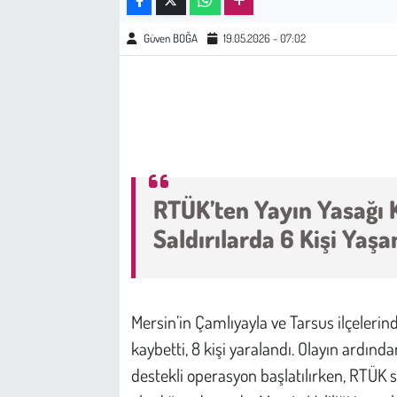
Güven BOĞA
19.05.2026 - 07:02
Çevre
Galeri
Günün İçinden
Vefat İlanları
RTÜK’ten Yayın Yasağı K
Tarih
Saldırılarda 6 Kişi Yaşa
Hukuk
Tarım
Mersin’in Çamlıyayla ve Tarsus ilçelerind
kaybetti, 8 kişi yaralandı. Olayın ardınd
Son Dakika
destekli operasyon başlatılırken, RTÜK