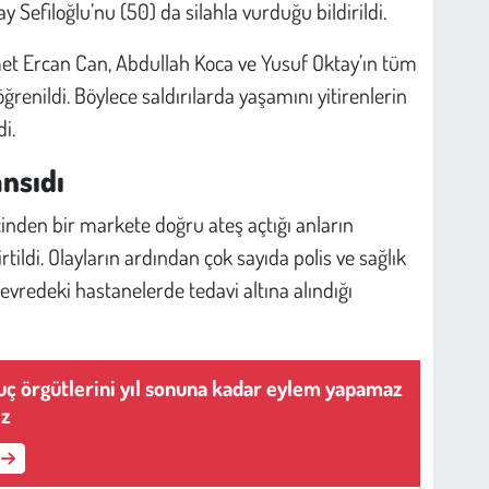
y Sefiloğlu’nu (50) da silahla vurduğu bildirildi.
met Ercan Can, Abdullah Koca ve Yusuf Oktay’ın tüm
enildi. Böylece saldırılarda yaşamını yitirenlerin
i.
nsıdı
çinden bir markete doğru ateş açtığı anların
tildi. Olayların ardından çok sayıda polis ve sağlık
 çevredeki hastanelerde tedavi altına alındığı
Suç örgütlerini yıl sonuna kadar eylem yapamaz
iz