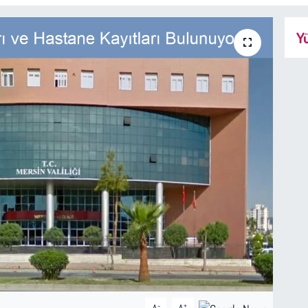
Yü
-
+