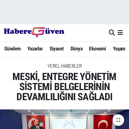
Gündem
Nöbetçi Eczaneler
Yazarlar
Hava Durumu
Gündem
Yazarlar
Siyaset
Dünya
Ekonomi
Yaşam
Dünya
Trafik Durumu
YEREL HABERLER
Siyaset
Süper Lig Puan Durumu ve Fikstür
MESKİ, ENTEGRE YÖNETİM
Ekonomi
Tüm Manşetler
SİSTEMİ BELGELERİNİN
DEVAMLILIĞINI SAĞLADI
Yaşam
Son Dakika Haberleri
Yerel Haberler
Haber Arşivi
Eğitim