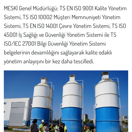
MESKİ Genel Müdürlüğü; TS EN ISO 9001 Kalite Yönetim
Çevre
Sistemi, TS ISO 10002 Müşteri Memnuniyeti Yönetim
Sistemi, TS EN ISO 14001 Çevre Yönetim Sistemi, TS ISO
Galeri
45001 İş Sağlığı ve Güvenliği Yönetim Sistemi ile TS
ISO/IEC 27001 Bilgi Güvenliği Yönetim Sistemi
Günün İçinden
belgelerinin devamlılığını sağlayarak kalite odaklı
Vefat İlanları
yönetim anlayışını bir kez daha tescilledi.
Tarih
Hukuk
Tarım
Son Dakika