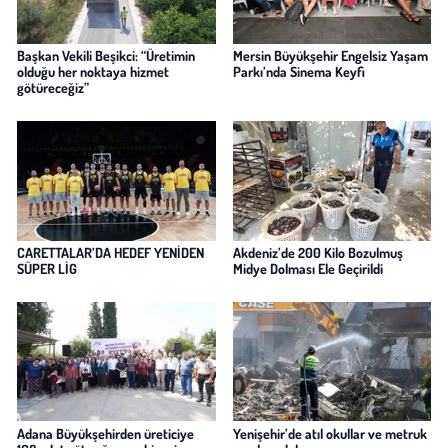
Başkan Vekili Beşikci: “Üretimin
Mersin Büyükşehir Engelsiz Yaşam
olduğu her noktaya hizmet
Parkı’nda Sinema Keyfi
götüreceğiz”
CARETTALAR’DA HEDEF YENİDEN
Akdeniz’de 200 Kilo Bozulmuş
SÜPER LİG
Midye Dolması Ele Geçirildi
Adana Büyükşehirden üreticiye
Yenişehir’de atıl okullar ve metruk