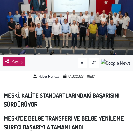
Sağlık
Kadın
Emek
Spor
Paylaş
-
+
A
A
Çocuk
Haber Merkezi
01.07.2026 - 09:17
Kültür Sanat
MESKİ, KALİTE STANDARTLARINDAKİ BAŞARISINI
Bilim - Teknoloji
SÜRDÜRÜYOR
İnsan Hakları
MESKİ’DE BELGE TRANSFERİ VE BELGE YENİLEME
SÜRECİ BAŞARIYLA TAMAMLANDI
Hayvan Hakları