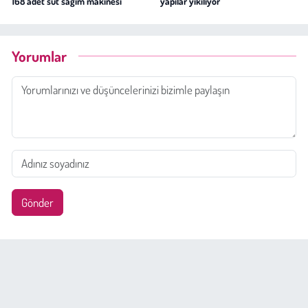
168 adet süt sağım makinesi
yapılar yıkılıyor
Yorumlar
Gönder