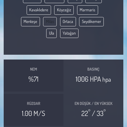
Kavaklıdere
Köyceğiz
Marmaris
Çevre
Menteşe
Milas
Ortaca
Seydikemer
Galeri
Ula
Yatağan
Günün İçinden
Vefat İlanları
NEM
BASINÇ
Tarih
%71
1006 HPA
hpa
Hukuk
Tarım
RÜZGAR
EN DÜŞÜK / EN YÜKSEK
°
°
1.00 M/S
22
/ 33
Son Dakika