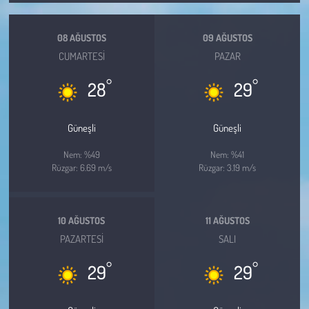
Kent
08 AĞUSTOS
09 AĞUSTOS
Eğlence
CUMARTESI
PAZAR
°
°
28
29
Güneşli
Güneşli
Nem: %49
Nem: %41
Rüzgar: 6.69 m/s
Rüzgar: 3.19 m/s
10 AĞUSTOS
11 AĞUSTOS
PAZARTESI
SALI
°
°
29
29