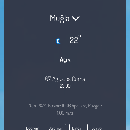
Sağlık
Muğla
Kadın
°
22
Emek
Spor
Açık
Çocuk
07 Ağustos Cuma
Kültür Sanat
23:00
Bilim - Teknoloji
Nem: %71, Basınç: 1006 hpa hPa, Rüzgar:
1.00 m/s
İnsan Hakları
Bodrum
Dalaman
Datça
Fethiye
Hayvan Hakları