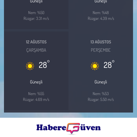
Güneşli
Güneşli
Nem: %50
Nem: %48
Rüzgar: 3.31 m/s
Rüzgar: 4.39 m/s
12 AĞUSTOS
13 AĞUSTOS
ÇARŞAMBA
PERŞEMBE
°
°
28
28
Güneşli
Güneşli
Nem: %55
Nem: %53
Rüzgar: 4.69 m/s
Rüzgar: 5.50 m/s