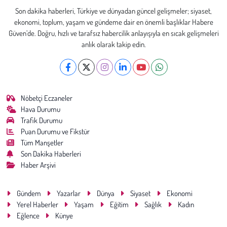
Son dakika haberleri, Türkiye ve dünyadan güncel gelişmeler; siyaset,
ekonomi, toplum, yaşam ve gündeme dair en önemli başlıklar Habere
Güven’de. Doğru, hızlı ve tarafsız habercilik anlayışıyla en sıcak gelişmeleri
anlık olarak takip edin.
Nöbetçi Eczaneler
Hava Durumu
Trafik Durumu
Puan Durumu ve Fikstür
Tüm Manşetler
Son Dakika Haberleri
Haber Arşivi
Gündem
Yazarlar
Dünya
Siyaset
Ekonomi
Yerel Haberler
Yaşam
Eğitim
Sağlık
Kadın
Eğlence
Künye