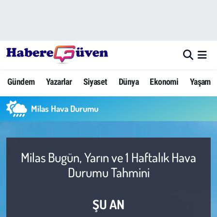
Gündem
Nöbetçi Eczaneler
Yazarlar
Hava Durumu
Gündem
Yazarlar
Siyaset
Dünya
Ekonomi
Yaşam
Dünya
Trafik Durumu
Milas Hava Durumu
Siyaset
Süper Lig Puan Durumu ve Fikstür
Ekonomi
Tüm Manşetler
Milas Bugün, Yarın ve 1 Haftalık Hava
Yaşam
Son Dakika Haberleri
Durumu Tahmini
Yerel Haberler
Haber Arşivi
ŞU AN
Eğitim