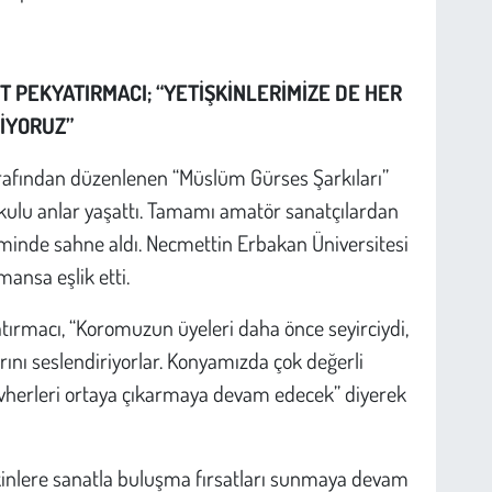
 PEKYATIRMACI; “YETİŞKİNLERİMİZE DE HER
İYORUZ”
rafından düzenlenen “Müslüm Gürses Şarkıları”
şkulu anlar yaşattı. Tamamı amatör sanatçılardan
timinde sahne aldı. Necmettin Erbakan Üniversitesi
ansa eşlik etti.
ırmacı, “Koromuzun üyeleri daha önce seyirciydi,
nı seslendiriyorlar. Konyamızda çok değerli
vherleri ortaya çıkarmaya devam edecek” diyerek
kinlere sanatla buluşma fırsatları sunmaya devam