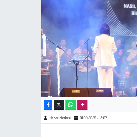
Sağlık
Kadın
Emek
Spor
Çocuk
Kültür Sanat
Bilim - Teknoloji
Haber Merkezi
01.09.2025 - 13:07
İnsan Hakları
Hayvan Hakları