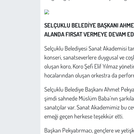
Kent
Eğlence
SELÇUKLU BELEDİYE BAŞKANI AHMET
ALANDA FIRSAT VERMEYE DEVAM ED
Selçuklu Belediyesi Sanat Akademisi ta
konseri, sanatseverlere duygusal ve co
oluşan koro, Koro Şefi Elif Yılmaz yöne
hocalarından oluşan orkestra da perform
Selçuklu Belediye Başkanı Ahmet Pekyat
şimdi sahnede Müslüm Baba’nın şarkıları
sanatçılar var. Sanat Akademimiz bu ce
emeği geçen herkese teşekkür etti.
Başkan Pekyatırmacı, gençlere ve yetiş