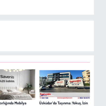
ırlığında Mobilya
Üsküdar’da Taşınma: Yokuş, İzin