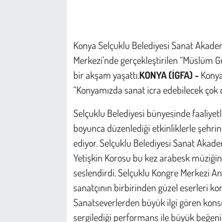
Çevre
Konya Selçuklu Belediyesi Sanat Akadem
Galeri
Merkezi’nde gerçekleştirilen “Müslüm G
Günün İçinden
bir akşam yaşattı.
KONYA (İGFA) -
Konya
“Konyamızda sanat icra edebilecek çok c
Vefat İlanları
Selçuklu Belediyesi bünyesinde faaliyet
Tarih
boyunca düzenlediği etkinliklerle şehr
ediyor. Selçuklu Belediyesi Sanat Akade
Hukuk
Yetişkin Korosu bu kez arabesk müziğin
seslendirdi. Selçuklu Kongre Merkezi 
Tarım
sanatçının birbirinden güzel eserleri kor
Son Dakika
Sanatseverlerden büyük ilgi gören kons
sergilediği performans ile büyük beğeni 