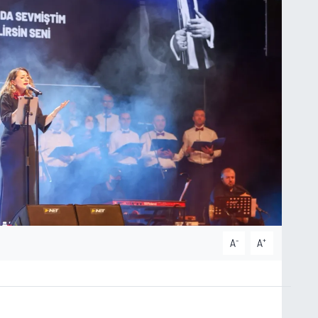
-
+
A
A