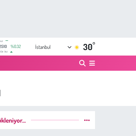
°
ERLİN
30
İstanbul
4811
%0.38
AM ALTIN
60.55
%0.03
T100
779
%-14
TCOIN
944,08
%-0.18
ı
LAR
7436
%0.18
RO
2510
%0.32
kleniyor...