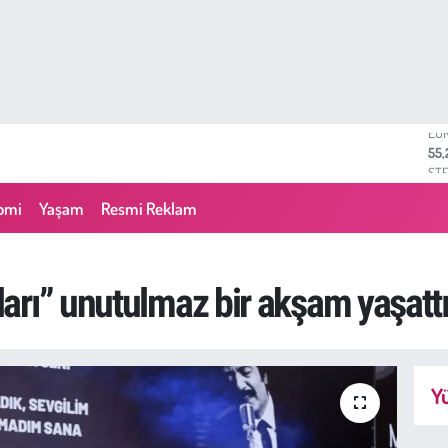
ST
64,
GR
66
omi
Yaşam
Resmi Reklam
BİS
13.
BI
64.
arı” unutulmaz bir akşam yaşatt
DO
47,
EU
55,
Yü