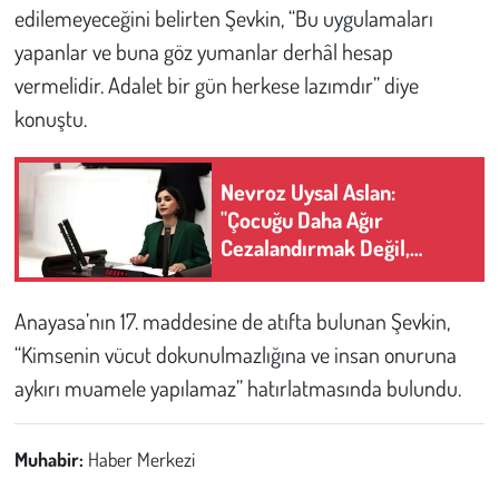
Kent
edilemeyeceğini belirten Şevkin, “Bu uygulamaları
yapanlar ve buna göz yumanlar derhâl hesap
Eğlence
vermelidir. Adalet bir gün herkese lazımdır” diye
konuştu.
Nevroz Uysal Aslan:
"Çocuğu Daha Ağır
Cezalandırmak Değil,
Devletin Koruma
Sorumluluğunu
Anayasa’nın 17. maddesine de atıfta bulunan Şevkin,
Güçlendirmek Gerekir"
“Kimsenin vücut dokunulmazlığına ve insan onuruna
aykırı muamele yapılamaz” hatırlatmasında bulundu.
Muhabir:
Haber Merkezi