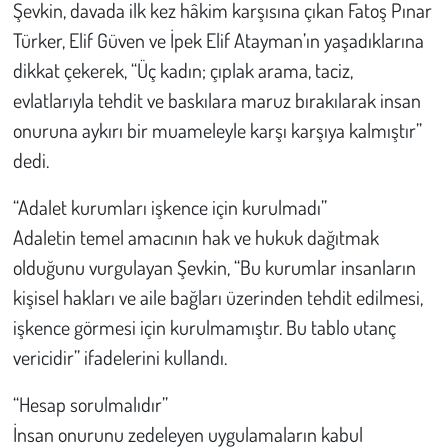
Şevkin, davada ilk kez hâkim karşısına çıkan Fatoş Pınar
Türker, Elif Güven ve İpek Elif Atayman’ın yaşadıklarına
Çevre
dikkat çekerek, “Üç kadın; çıplak arama, taciz,
Galeri
evlatlarıyla tehdit ve baskılara maruz bırakılarak insan
onuruna aykırı bir muameleyle karşı karşıya kalmıştır”
Günün İçinden
dedi.
Vefat İlanları
“Adalet kurumları işkence için kurulmadı”
Adaletin temel amacının hak ve hukuk dağıtmak
Tarih
olduğunu vurgulayan Şevkin, “Bu kurumlar insanların
kişisel hakları ve aile bağları üzerinden tehdit edilmesi,
Hukuk
işkence görmesi için kurulmamıştır. Bu tablo utanç
Tarım
vericidir” ifadelerini kullandı.
“Hesap sorulmalıdır”
Son Dakika
İnsan onurunu zedeleyen uygulamaların kabul