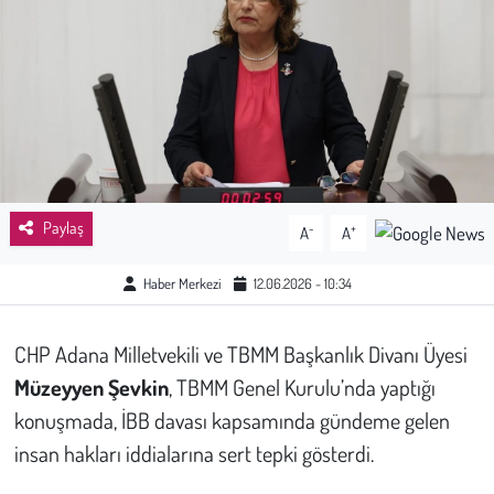
Sağlık
Kadın
Emek
Spor
Paylaş
-
+
A
A
Çocuk
Haber Merkezi
12.06.2026 - 10:34
Kültür Sanat
CHP Adana Milletvekili ve TBMM Başkanlık Divanı Üyesi
Bilim - Teknoloji
Müzeyyen Şevkin
, TBMM Genel Kurulu’nda yaptığı
konuşmada, İBB davası kapsamında gündeme gelen
İnsan Hakları
insan hakları iddialarına sert tepki gösterdi.
Hayvan Hakları