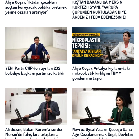
Aliye Coşar: "İktidar çocukları
KIŞ’TAN BAKANLIĞA MERSİN
suçtan koruyacak politika üretmek
KÖRFEZİ İSYANI: “AVRUPA
yerine cezaları artırıyor"
ÇÖPÜNDEN KURTULACAK DİYE
AKDENİZ’İ FEDA EDEMEZSİNİZ!”
YENİ Parti: CHP'den ayrılan 232
Aliye Coşar, Antalya kıyılarındaki
belediye başkanı partimize katıldı
mikroplastik kirliliğini TBMM
gündemine taşıdı
Ali Bozan, Bakan Kurum’a sordu:
Nevroz Uysal Aslan: "Çocuğu Daha
Mersin’de fahiş kira artışlarına
Ağır Cezalandırmak Değil, Devletin