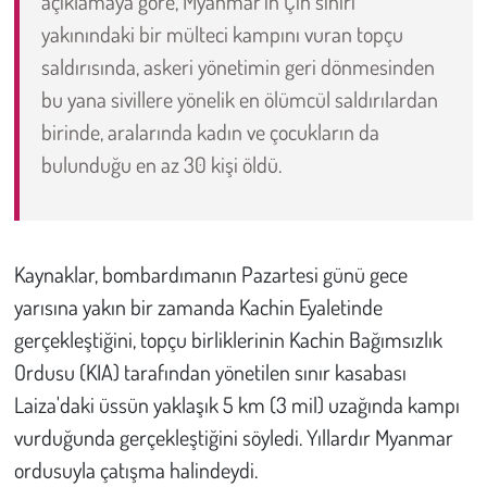
açıklamaya göre, Myanmar'ın Çin sınırı
yakınındaki bir mülteci kampını vuran topçu
Çevre
saldırısında, askeri yönetimin geri dönmesinden
bu yana sivillere yönelik en ölümcül saldırılardan
Galeri
birinde, aralarında kadın ve çocukların da
bulunduğu en az 30 kişi öldü.
Günün İçinden
Vefat İlanları
Kaynaklar, bombardımanın Pazartesi günü gece
Tarih
yarısına yakın bir zamanda Kachin Eyaletinde
Hukuk
gerçekleştiğini, topçu birliklerinin Kachin Bağımsızlık
Ordusu (KIA) tarafından yönetilen sınır kasabası
Tarım
Laiza'daki üssün yaklaşık 5 km (3 mil) uzağında kampı
vurduğunda gerçekleştiğini söyledi. Yıllardır Myanmar
Son Dakika
ordusuyla çatışma halindeydi.