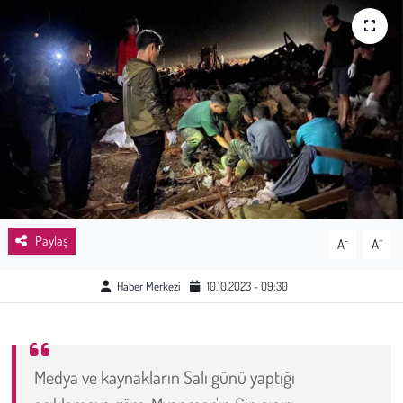
Sağlık
Kadın
Emek
Spor
Çocuk
Paylaş
-
+
A
A
Kültür Sanat
Haber Merkezi
10.10.2023 - 09:30
Bilim - Teknoloji
İnsan Hakları
Medya ve kaynakların Salı günü yaptığı
Hayvan Hakları