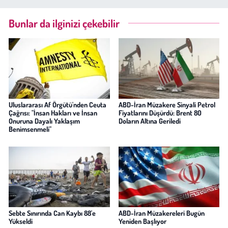
Bunlar da ilginizi çekebilir
Uluslararası Af Örgütü'nden Ceuta
ABD-İran Müzakere Sinyali Petrol
Çağrısı: "İnsan Hakları ve İnsan
Fiyatlarını Düşürdü: Brent 80
Onuruna Dayalı Yaklaşım
Doların Altına Geriledi
Benimsenmeli"
Sebte Sınırında Can Kaybı 88'e
ABD-İran Müzakereleri Bugün
Yükseldi
Yeniden Başlıyor