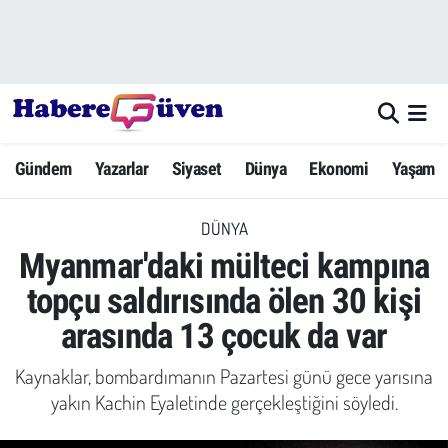
Gündem
Nöbetçi Eczaneler
Yazarlar
Hava Durumu
Gündem
Yazarlar
Siyaset
Dünya
Ekonomi
Yaşam
Dünya
Trafik Durumu
DÜNYA
Siyaset
Süper Lig Puan Durumu ve Fikstür
Myanmar'daki mülteci kampına
Ekonomi
Tüm Manşetler
topçu saldırısında ölen 30 kişi
arasında 13 çocuk da var
Yaşam
Son Dakika Haberleri
Kaynaklar, bombardımanın Pazartesi günü gece yarısına
Yerel Haberler
Haber Arşivi
yakın Kachin Eyaletinde gerçekleştiğini söyledi.
Eğitim