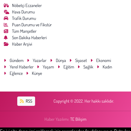
Nöbetçi Eczaneler
Hava Durumu
Trafik Durumu
Puan Durumu ve Fikstür
Tüm Manşetler
Son Dakika Haberleri
Haber Arşivi
Gündem
Yazarlar
Dünya
Siyaset
Ekonomi
Yerel Haberler
Yaşam
Eğitim
Sağlık
Kadın
Eğlence
Künye
RSS
Copyright © 2022. Her hakkı saklıdır.
Haber Yazılımı:
TE Bilişim