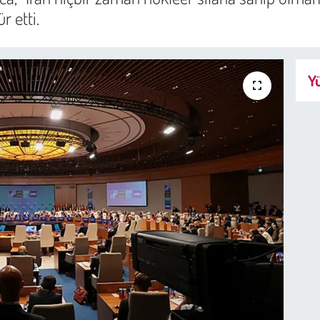
r etti.
Yü