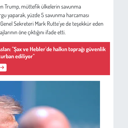
rten Trump, müttefik ülkelerin savunma
urgu yaparak, yüzde 5 savunma harcaması
Genel Sekreteri Mark Rutte'ye de teşekkür eden
arının öne çıktığını ifade etti.
slan: "Şax ve Hebler'de halkın toprağı güvenlik
kurban ediliyor"