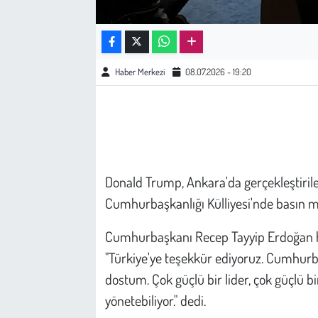
Çevre
Galeri
Haber Merkezi
08.07.2026 - 19:20
Günün İçinden
Vefat İlanları
Tarih
Donald Trump, Ankara'da gerçekleştiril
Cumhurbaşkanlığı Külliyesi'nde basın me
Hukuk
Cumhurbaşkanı Recep Tayyip Erdoğan ha
Tarım
"Türkiye'ye teşekkür ediyoruz. Cumhurba
dostum. Çok güçlü bir lider, çok güçlü bir
Son Dakika
yönetebiliyor." dedi.