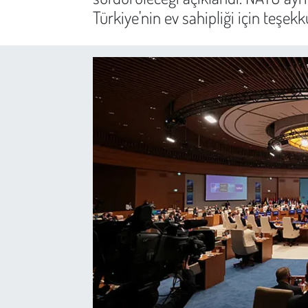
Türkiye'nin ev sahipliği için teşekkü
Sağlık
Kadın
Emek
Spor
Çocuk
Kültür Sanat
Bilim - Teknoloji
İnsan Hakları
Hayvan Hakları