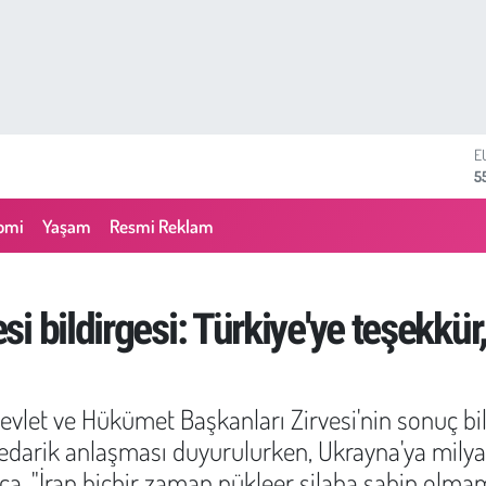
S
6
G
6
omi
Yaşam
Resmi Reklam
B
1
B
6
 bildirgesi: Türkiye'ye teşekkür,
D
4
E
5
let ve Hükümet Başkanları Zirvesi'nin sonuç bild
edarik anlaşması duyurulurken, Ukrayna'ya milya
ca, "İran hiçbir zaman nükleer silaha sahip olmam