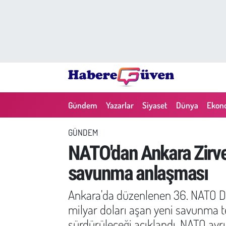
Gündem
Nöbetçi Eczaneler
Yazarlar
Hava Durumu
Dünya
Trafik Durumu
Gündem
Yazarlar
Siyaset
Dünya
Ekon
Siyaset
Süper Lig Puan Durumu ve Fikstür
GÜNDEM
Ekonomi
Tüm Manşetler
NATO'dan Ankara Zirvesi
savunma anlaşması
Yaşam
Son Dakika Haberleri
Ankara'da düzenlenen 36. NATO Dev
Yerel Haberler
Haber Arşivi
milyar doları aşan yeni savunma t
Eğitim
sürdürüleceği açıklandı. NATO ayrı